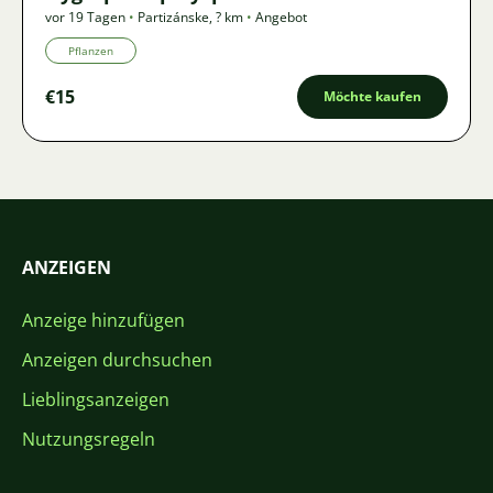
vor 19 Tagen
•
Partizánske
,
? km
•
Angebot
Pflanzen
€15
Möchte kaufen
ANZEIGEN
Anzeige hinzufügen
Anzeigen durchsuchen
Lieblingsanzeigen
Nutzungsregeln