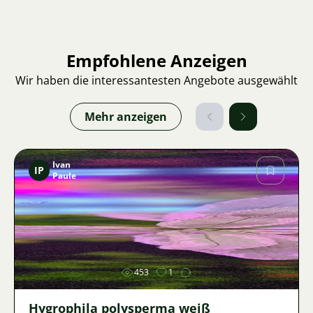
Empfohlene Anzeigen
Wir haben die interessantesten Angebote ausgewählt
Mehr anzeigen
Ivan
IP
Paule
Bild
453
1
Hygrophila polysperma weiß