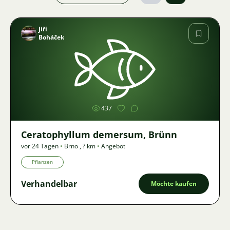
Jiří
Boháček
Bild
437
Ceratophyllum demersum, Brünn
vor 24 Tagen
•
Brno
,
? km
•
Angebot
Pflanzen
Verhandelbar
Möchte kaufen