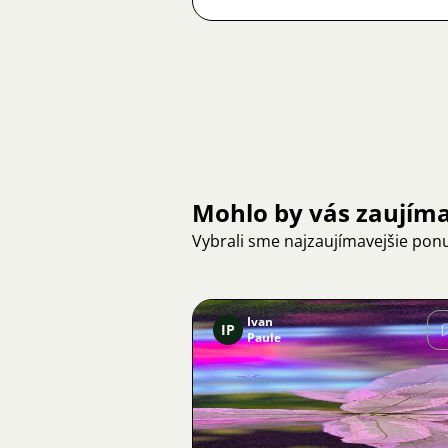
Mohlo by vás zaujím
Vybrali sme najzaujímavejšie pon
Ivan
IP
Paule
Obrázok