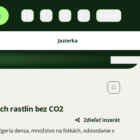
t
Prihlásiť
Súkromné správy
Košík
Jazierka
Späť
ch rastlín bez CO2
Zdieľať inzerát
eria densa, množstvo na fotkách, odovzdanie v