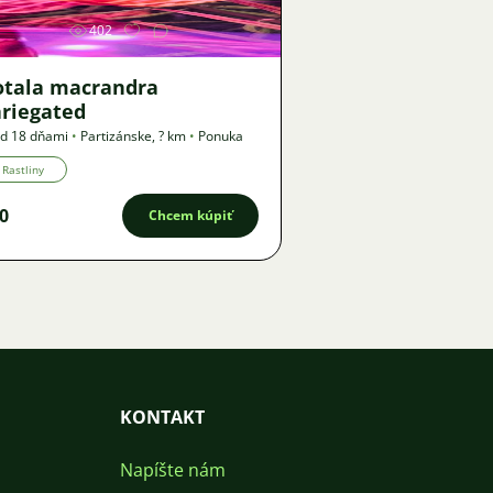
402
otala macrandra
ariegated
d 18 dňami
•
Partizánske
,
? km
•
Ponuka
Rastliny
0
Chcem kúpiť
KONTAKT
Napíšte nám