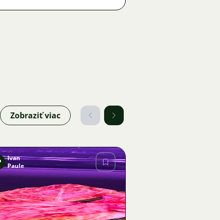
Zobraziť viac
Ivan
P
Paule
Obrázok