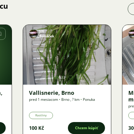
jcu
Jiří
Boháček
Obrázok
633
,
Vallisnerie, Brno
M
m
pred 1 mesiacom
•
Brno
,
? km
•
Ponuka
pre
Rastliny
100 Kč
30
Chcem kúpiť