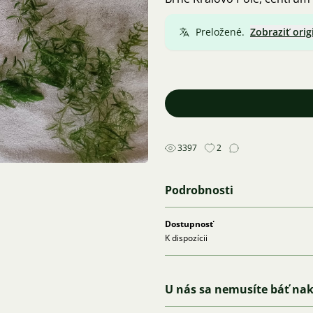
Preložené.
Zobraziť orig
3397
2
Podrobnosti
Dostupnosť
K dispozícii
U nás sa nemusíte báť na