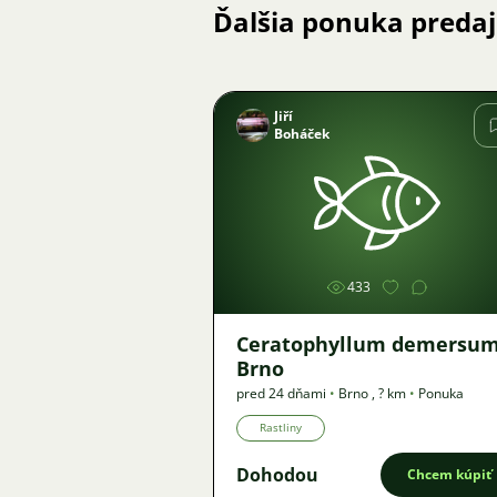
Ďalšia ponuka preda
Jiří
Boháček
Obrázok
433
Ceratophyllum demersum
Brno
pred 24 dňami
•
Brno
,
? km
•
Ponuka
Rastliny
Dohodou
Chcem kúpiť