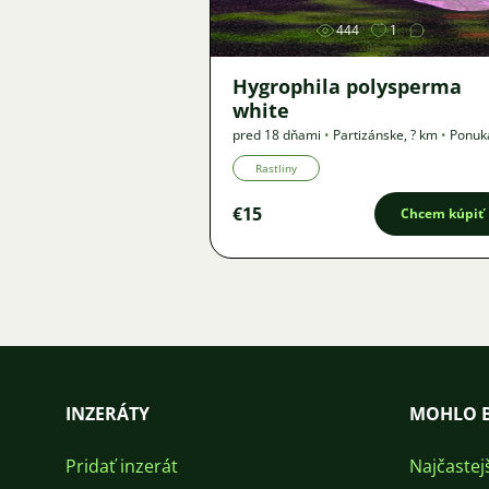
444
1
Hygrophila polysperma
white
pred 18 dňami
•
Partizánske
,
? km
•
Ponuk
Rastliny
€15
Chcem kúpiť
INZERÁTY
MOHLO B
Pridať inzerát
Najčastej