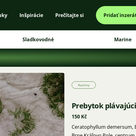
uky
Inšpirácie
Prečítajte si
Pridať inzerá
Sladkovodné
Marine
Rastliny
Prebytok plávajúci
150 Kč
Ceratophyllum demersum, Eg
Brne Kráľovo Pole, centrum