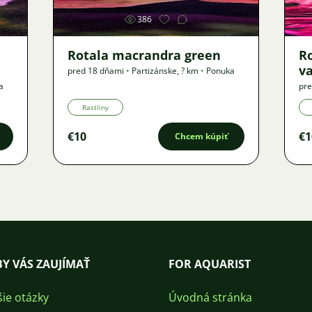
386
Rotala macrandra green
R
v
pred 18 dňami
•
Partizánske
,
? km
•
Ponuka
a
pre
Rastliny
€10
€1
Chcem kúpiť
Y VÁS ZAUJÍMAŤ
FOR AQUARIST
šie otázky
Úvodná stránka