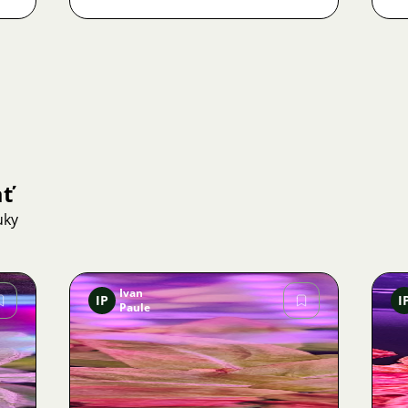
ať
uky
Ivan
IP
I
Paule
Obrázok