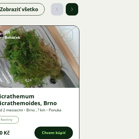
Zobraziť všetko
Jiří
Boháček
Obrázok
624
icrathemum
icrathemoides, Brno
d 2 mesiacmi
•
Brno
,
? km
•
Ponuka
Rastliny
0 Kč
Chcem kúpiť