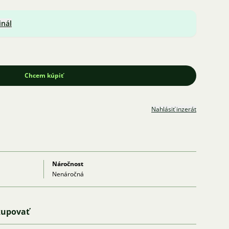
inál
Chcem kúpiť
Nahlásiť inzerát
Náročnost
Nenáročná
kupovať