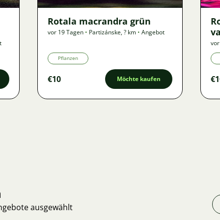
Rotala macrandra grün
R
va
vor 19 Tagen
•
Partizánske
,
? km
•
Angebot
t
vor
Pflanzen
€10
€1
Möchte kaufen
n
Angebote ausgewählt