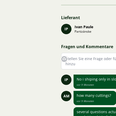
Lieferant
Ivan Paule
IP
Partizánske
Fragen und Kommentare
No i shiping only in s
IP
vor 9 Monaten
how many cuttings?
AM
vor 9 Monaten
several questions actua