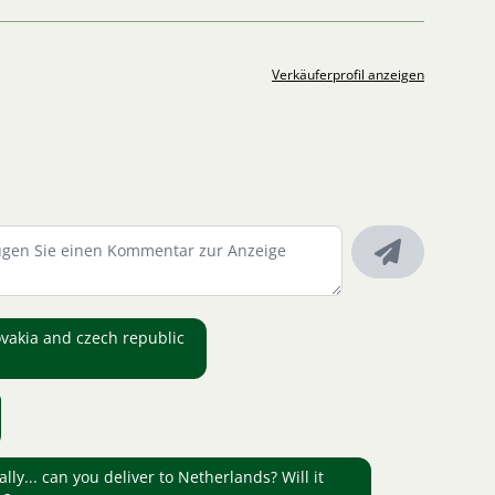
Verkäuferprofil anzeigen
lovakia and czech republic
lly... can you deliver to Netherlands? Will it