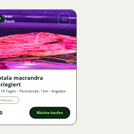
Ivan
P
Paule
Bild
409
otala macrandra
riegiert
 19 Tagen
•
Partizánske
,
? km
•
Angebot
Pflanzen
0
Möchte kaufen