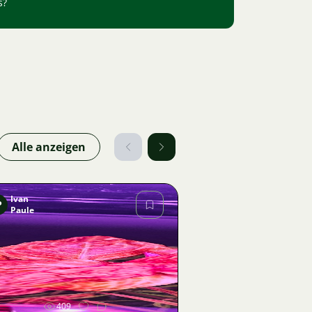
s?
Alle anzeigen
Ivan
P
Paule
Bild
409