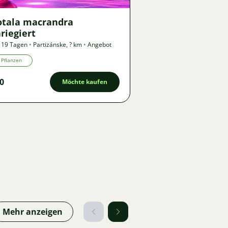
otala macrandra
riegiert
 19 Tagen
•
Partizánske
,
? km
•
Angebot
Pflanzen
0
Möchte kaufen
Mehr anzeigen