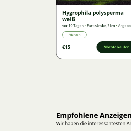
Hygrophila polysperma
weiß
vor 19 Tagen
•
Partizánske
,
? km
•
Angebo
Pflanzen
€15
Möchte kaufen
Empfohlene Anzeige
Wir haben die interessantesten 