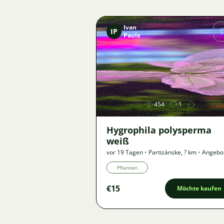
Ivan
IP
Paule
Bild
454
1
Hygrophila polysperma
weiß
vor 19 Tagen
•
Partizánske
,
? km
•
Angebo
Pflanzen
€15
Möchte kaufen