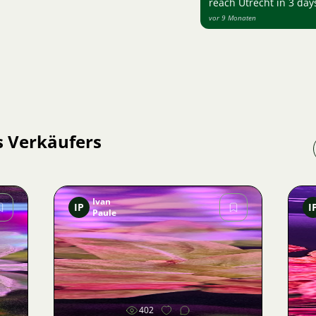
reach Utrecht in 3 day
vor 9 Monaten
s Verkäufers
Ivan
IP
I
Paule
Bild
402