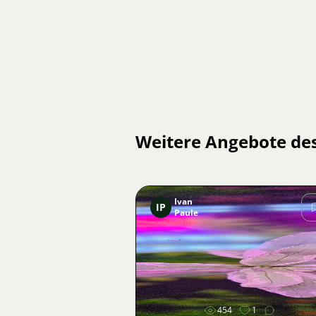
Weitere Angebote de
Ivan
IP
Paule
Bild
454
1