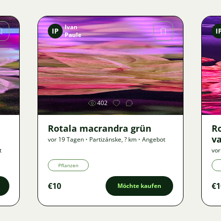
Ivan
IP
I
Paule
Bild
402
Rotala macrandra grün
R
va
vor 19 Tagen
•
Partizánske
,
? km
•
Angebot
t
vor
Pflanzen
€10
€1
Möchte kaufen