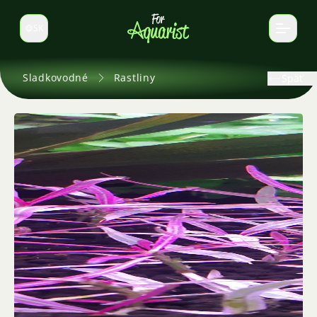
SK
Prepnúť jazyk
Sladkovodné
Rastliny
Späť