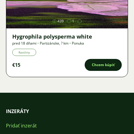
Obrázok
439
1
Hygrophila polysperma white
pred 18 dňami
•
Partizánske
,
? km
•
Ponuka
Rastliny
€15
Chcem kúpiť
INZERÁTY
Pridať inzerát