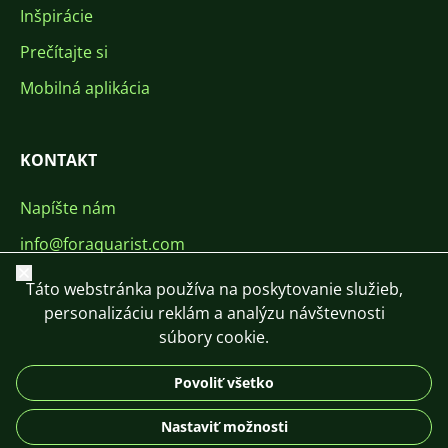
Inšpirácie
Prečítajte si
Mobilná aplikácia
KONTAKT
Napíšte nám
info@foraquarist.com
Zavrieť
+420 603 449 602
Táto webstránka používa na poskytovanie služieb,
personalizáciu reklám a analýzu návštevnosti
súbory cookie.
Povoliť všetko
CS
SK
EN
PL
DE
Nastaviť možnosti
© 2026 For Aquarist