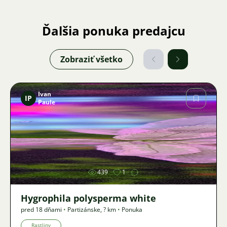
Ďalšia ponuka predajcu
Zobraziť všetko
Ivan
IP
Paule
Obrázok
439
1
Hygrophila polysperma white
pred 18 dňami
•
Partizánske
,
? km
•
Ponuka
Rastliny