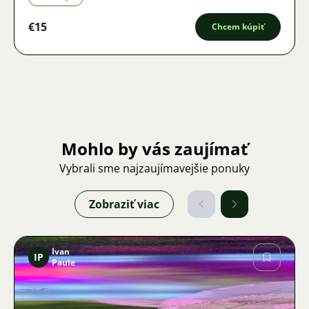
€15
Chcem kúpiť
Mohlo by vás zaujímať
Vybrali sme najzaujímavejšie ponuky
Zobraziť viac
Ivan
IP
Paule