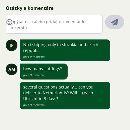
Otázky a komentáre
No i shiping only in slovakia and czech
IP
republic
pred 9 mesiacmi
how many cuttings?
AM
pred 9 mesiacmi
several questions actually... can you
deliver to Netherlands? Will it reach
Utrecht in 3 days?
pred 9 mesiacmi