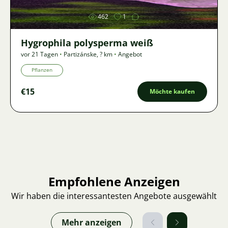
462
1
Hygrophila polysperma weiß
vor 21 Tagen
•
Partizánske
,
? km
•
Angebot
Pflanzen
€15
Möchte kaufen
Empfohlene Anzeigen
Wir haben die interessantesten Angebote ausgewählt
Mehr anzeigen