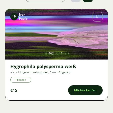
Ivan
IP
Paule
Bild
462
1
Hygrophila polysperma weiß
vor 21 Tagen
•
Partizánske
,
? km
•
Angebot
Pflanzen
€15
Möchte kaufen