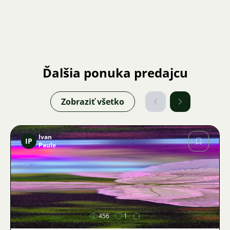
Ďalšia ponuka predajcu
Zobraziť všetko
Ivan
IP
Paule
Obrázok
456
1