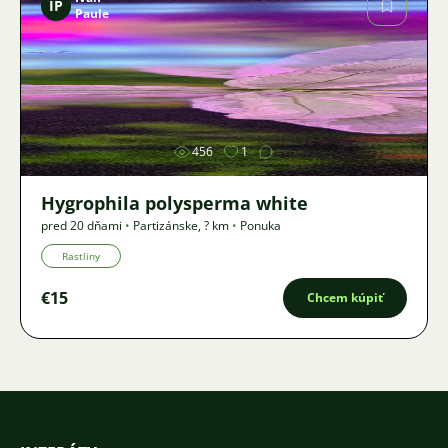
IP
Paule
Obrázok
456
1
Hygrophila polysperma white
pred 20 dňami
•
Partizánske
,
? km
•
Ponuka
Rastliny
€15
Chcem kúpiť