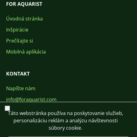
FOR AQUARIST
Úvodná stránka
Inšpirácie
Prečítajte si
Mobilná aplikácia
KONTAKT
Napíšte nám
info@foraquarist.com
Zavrieť
+420 603 449 602
Táto webstránka používa na poskytovanie služieb,
personalizáciu reklám a analýzu návštevnosti
súbory cookie.