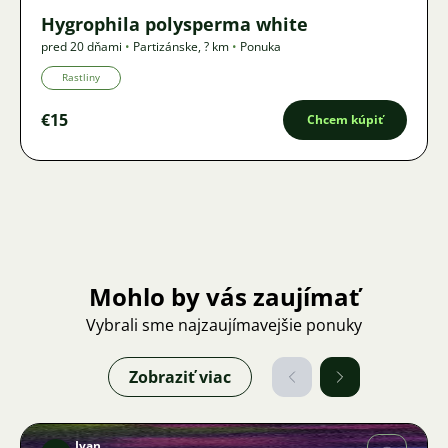
Hygrophila polysperma white
pred 20 dňami
•
Partizánske
,
? km
•
Ponuka
Rastliny
€15
Chcem kúpiť
Mohlo by vás zaujímať
Vybrali sme najzaujímavejšie ponuky
Zobraziť viac
Ivan