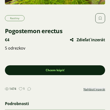
Rastliny
Pogostemon erectus
€4
Zdieľať inzerát
5 odrezkov
Chcem kúpiť
1474
1
Nahlásiť inzerát
Podrobnosti