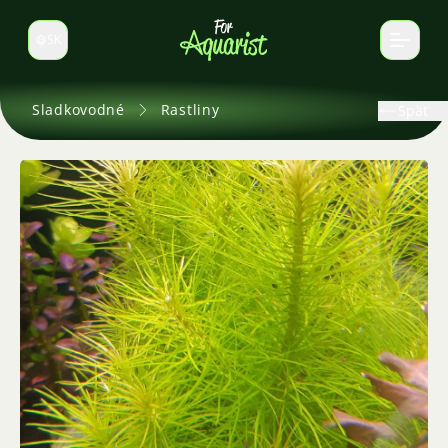
SK
Prepnúť jazyk
Sladkovodné
Rastliny
Späť