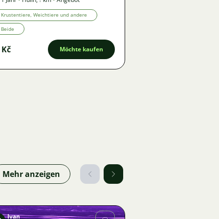
Krustentiere, Weichtiere und andere
Beide
 Kč
Möchte kaufen
Mehr anzeigen
Ivan