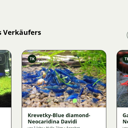
s Verkäufers
Tomáš
TK
T
Kopp
Bild
1236
4
13
Krevetky-Blue diamond-
Ga
Neocaridina Davidi
N
vor 1 Jahr
•
Hulín
,
? km
•
Angebot
vor