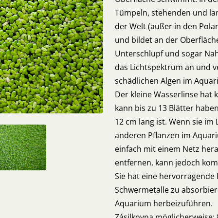
Tümpeln, stehenden und lan
der Welt (außer in den Pola
und bildet an der Oberfläch
Unterschlupf und sogar Nahr
das Lichtspektrum an und v
schädlichen Algen im Aquar
Der kleine Wasserlinse hat 
kann bis zu 13 Blätter habe
12 cm lang ist. Wenn sie im
anderen Pflanzen im Aquariu
einfach mit einem Netz he
entfernen, kann jedoch kompli
Sie hat eine hervorragende 
Schwermetalle zu absorbier
Aquarium herbeizuführen.
Zásilkovna möglicherweise: 8