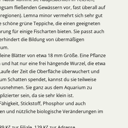
gsam fließenden Gewässern vor, fast überall auf
rregionen). Lemna minor vermehrt sich sehr gut
e schöne grüne Teppiche, die einen geeigneten
ung für einige Fischarten bieten. Sie passt auch
erhindert die Bildung von übermäßigen
ium.
kleine Blätter von etwa 18 mm Größe. Eine Pflanze
n und hat nur eine frei hängende Wurzel, die etwa
 Laufe der Zeit die Oberfläche überwuchert und
m Schatten spendet, kannst du sie teilweise
rausnehmen. Sie ganz aus dem Aquarium zu
zierter sein, da sie sehr klein ist.
Fähigkeit, Stickstoff, Phosphor und auch
en und nützliche biologische Veränderungen im
9 Kč zur Filiale, 129 Kč zur Adresse.