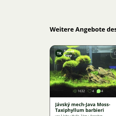
Weitere Angebote de
Tomáš
TK
Kopp
Bild
1632
4
4
Jávský mech-Java Moss-
Taxiphyllum barbieri
vor 1 Jahr
•
Hulín
,
? km
•
Angebot