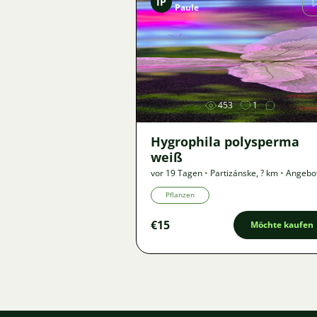
IP
Paule
Bild
453
1
Hygrophila polysperma
weiß
vor 19 Tagen
•
Partizánske
,
? km
•
Angebo
Pflanzen
€15
Möchte kaufen