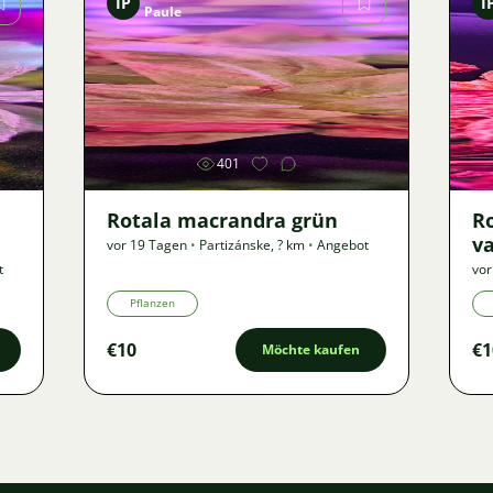
IP
I
Paule
Bild
401
Rotala macrandra grün
R
va
vor 19 Tagen
•
Partizánske
,
? km
•
Angebot
t
vor
Pflanzen
€10
€1
Möchte kaufen