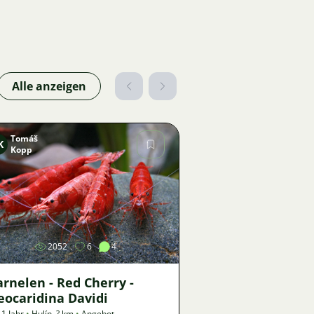
Alle anzeigen
Tomáš
K
Kopp
Bild
2052
6
4
rnelen - Red Cherry -
eocaridina Davidi
 1 Jahr
•
Hulín
,
? km
•
Angebot