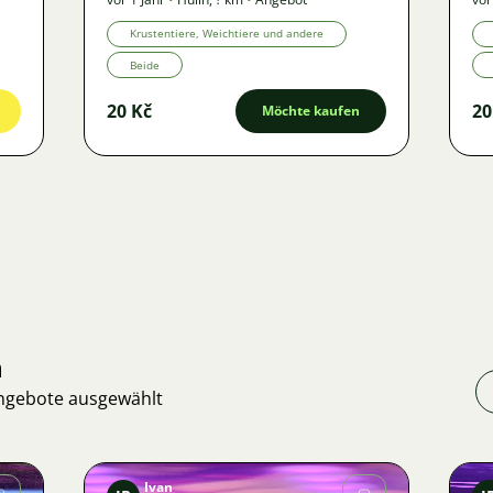
Krustentiere, Weichtiere und andere
Beide
20 Kč
20
Möchte kaufen
n
Angebote ausgewählt
Ivan