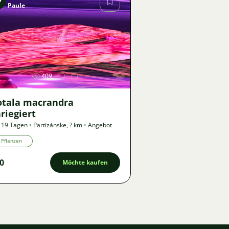
P
Paule
Bild
409
otala macrandra
riegiert
 19 Tagen
•
Partizánske
,
? km
•
Angebot
Pflanzen
0
Möchte kaufen