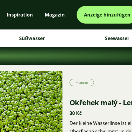
Inspiration
Magazin
Anzeige hinzufügen
Süßwasser
Seewasser
Pflanzen
Okřehek malý - L
30 Kč
Der kleine Wasserlinse ist ei
Oberfläche schwimmt. In de