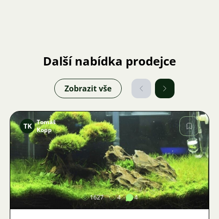
Další nabídka prodejce
Zobrazit vše
Tomáš
TK
Kopp
Obrázek
1627
4
4