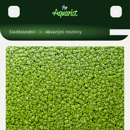
CS
Select language
Sladkovodní
Akvarijní rostliny
Zpět