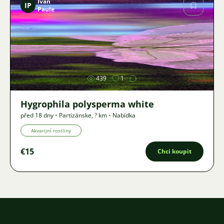
Ivan
IP
Paule
Obrázek
439
1
Hygrophila polysperma white
před 18 dny
•
Partizánske
,
? km
•
Nabídka
Akvarijní rostliny
€15
Chci koupit