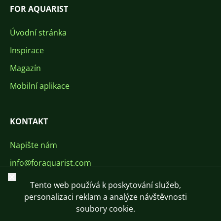
FOR AQUARIST
Úvodní stránka
Inspirace
Magazín
Mobilní aplikace
KONTAKT
Napište nám
info@foraquarist.com
Zavřít
+420 603 449 602
Tento web používá k poskytování služeb,
personalizaci reklam a analýze návštěvnosti
soubory cookie.