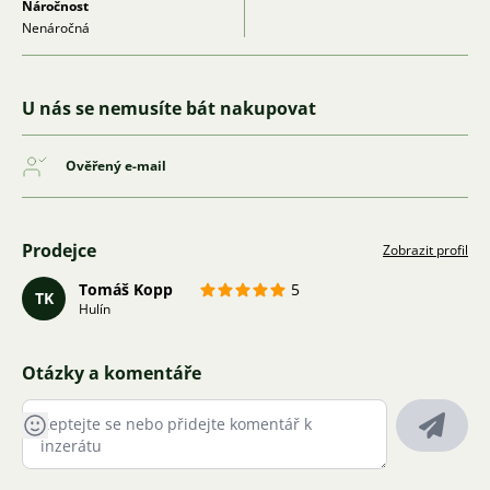
adresu.
Náročnost
Nenáročná
U nás se nemusíte bát nakupovat
Ověřený e-mail
Prodejce
Zobrazit profil
Tomáš Kopp
5
TK
Hulín
Otázky a komentáře