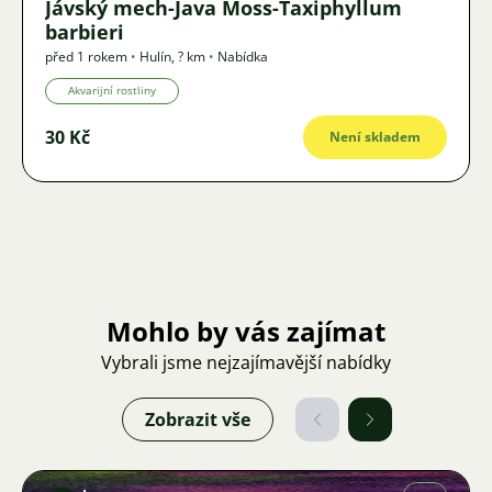
Jávský mech-Java Moss-Taxiphyllum
barbieri
před 1 rokem
•
Hulín
,
? km
•
Nabídka
Akvarijní rostliny
30 Kč
Není skladem
Mohlo by vás zajímat
Vybrali jsme nejzajímavější nabídky
Zobrazit vše