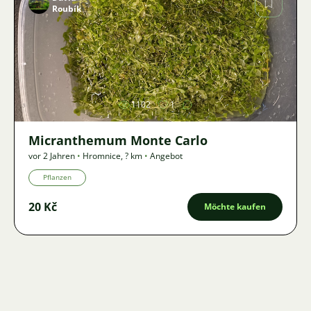
Roubík
Bild
1102
1
Micranthemum Monte Carlo
vor 2 Jahren
•
Hromnice
,
? km
•
Angebot
Pflanzen
20 Kč
Möchte kaufen