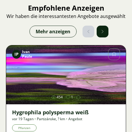
Empfohlene Anzeigen
Wir haben die interessantesten Angebote ausgewählt
Mehr anzeigen
Ivan
IP
Paule
Bild
454
1
Hygrophila polysperma weiß
vor 19 Tagen
•
Partizánske
,
? km
•
Angebot
Pflanzen