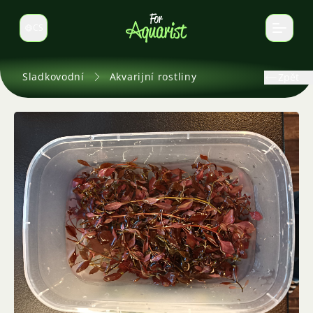
CS
Select language
Sladkovodní
Akvarijní rostliny
Zpět