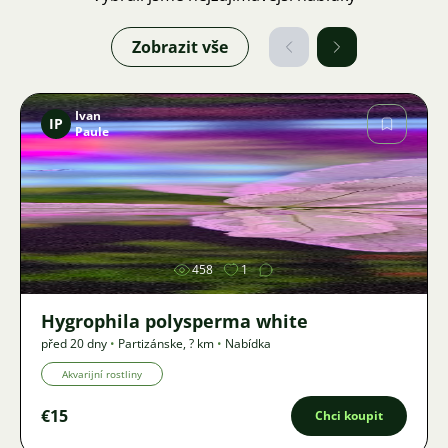
Zobrazit vše
Ivan
IP
Paule
Obrázek
458
1
Hygrophila polysperma white
před 20 dny
•
Partizánske
,
? km
•
Nabídka
Akvarijní rostliny
€15
Chci koupit