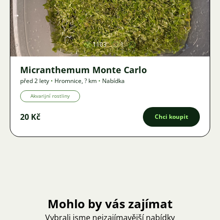
Obrázek
1103
1
Micranthemum Monte Carlo
před 2 lety
•
Hromnice
,
? km
•
Nabídka
Akvarijní rostliny
20 Kč
Chci koupit
Mohlo by vás zajímat
Vybrali jsme nejzajímavější nabídky