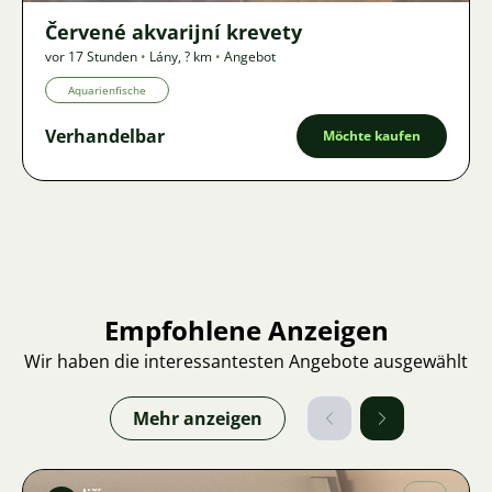
Červené akvarijní krevety
vor 17 Stunden
•
Lány
,
? km
•
Angebot
Aquarienfische
Verhandelbar
Möchte kaufen
Empfohlene Anzeigen
Wir haben die interessantesten Angebote ausgewählt
Mehr anzeigen