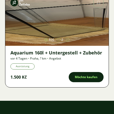
Jiří
JŽ
Želísko
Bild
896
2
Aquarium 160l + Untergestell + Zubehör
vor 4 Tagen
•
Praha
,
? km
•
Angebot
Ausrüstung
1.500 Kč
Möchte kaufen