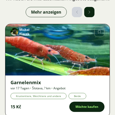
Mehr anzeigen
Michal
Klacek
Bild
586
2
Garnelenmix
vor 17 Tagen
•
Šlotava
,
? km
•
Angebot
Krustentiere, Weichtiere und andere
Beide
15 Kč
Möchte kaufen