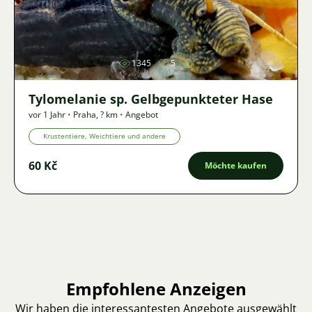
Bild
1345
5
Tylomelanie sp. Gelbgepunkteter Hase
vor 1 Jahr
•
Praha
,
? km
•
Angebot
Krustentiere, Weichtiere und andere
60 Kč
Möchte kaufen
Empfohlene Anzeigen
Wir haben die interessantesten Angebote ausgewählt