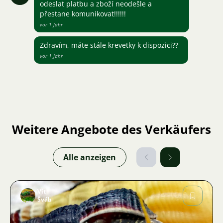
odeslat platbu a zboží neodešle a
přestane komunikovat!!!!!!
vor 1 Jahr
Zdravím, máte stále krevetky k dispozici??
vor 1 Jahr
Weitere Angebote des Verkäufers
Alle anzeigen
Vít
Šváb