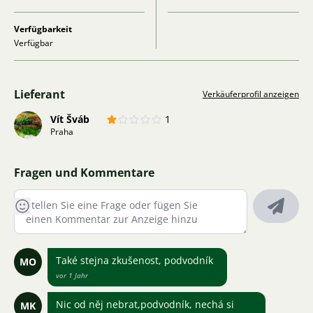
Verfügbarkeit
Verfügbar
Lieferant
Verkäuferprofil anzeigen
Vít Šváb
1
Praha
Fragen und Kommentare
Také stejna zkušenost, podvodník
MO
vor 1 Jahr
Nic od něj nebrat,podvodník, nechá si
MK