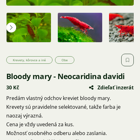
Krevety, kôrovce a iné
Obe
Bloody mary - Neocaridina davidi
30 Kč
Zdieľať inzerát
Predám vlastný odchov kreviet bloody mary.
Krevety sú pravidelne selektované, takže farba je
naozaj výrazná.
Cena je vždy uvedená za kus.
Možnosť osobného odberu alebo zaslania.