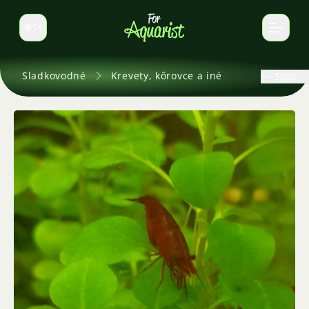
SK
Prepnúť jazyk
Sladkovodné
Krevety, kôrovce a iné
Späť