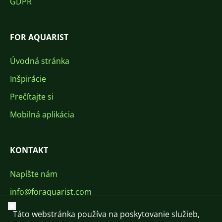
GDPR
FOR AQUARIST
Úvodná stránka
Inšpirácie
Prečítajte si
Mobilná aplikácia
KONTAKT
Napíšte nám
info@foraquarist.com
Zavrieť
+420 603 449 602
Táto webstránka používa na poskytovanie služieb,