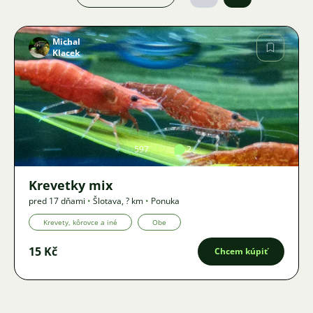
Michal
Klacek
Obrázok
597
2
Krevetky mix
pred 17 dňami
•
Šlotava
,
? km
•
Ponuka
Krevety, kôrovce a iné
Obe
15 Kč
Chcem kúpiť