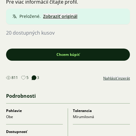
Pre viac informácií čítajte profil.
Preložené.
Zobraziť originál
20 dostupných kusov
Chcem kúpiť
811
5
3
Nahlásiť inzerát
Podrobnosti
Pohlavie
Tolerancia
Obe
Mírumilovná
Dostupnosť