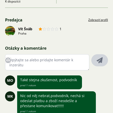
K dispozícii
Predajca
Zobraziť profil
Vít Šváb
1
Praha
Otázky a komentáre
Také stejna zkušenost, podvodník
MO
pred 1 rokom
Nic od něj nebrat,podvodník, nechá si
MK
odeslat platbu a zboží neodešle a
přestane komunikovat!!!!!!
pred 1 rokom