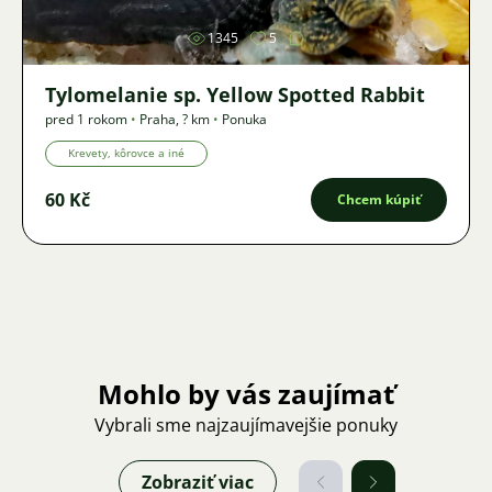
1345
5
Tylomelanie sp. Yellow Spotted Rabbit
pred 1 rokom
•
Praha
,
? km
•
Ponuka
Krevety, kôrovce a iné
60 Kč
Chcem kúpiť
Mohlo by vás zaujímať
Vybrali sme najzaujímavejšie ponuky
Zobraziť viac