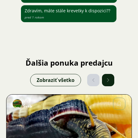
Zdravím, máte stále krevetky k dispozici??
pred 1 rokom
Ďalšia ponuka predajcu
Zobraziť všetko
Vít
Šváb
Obrázok