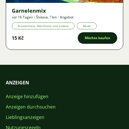
Garnelenmix
vor 16 Tagen
•
Šlotava
,
? km
•
Angebot
Krustentiere, Weichtiere und andere
Beide
15 Kč
Möchte kaufen
ANZEIGEN
Anzeige hinzufügen
Anzeigen durchsuchen
Lieblingsanzeigen
Nutzungsregeln