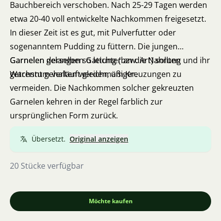
Bauchbereich verschoben. Nach 25-29 Tagen werden
etwa 20-40 voll entwickelte Nachkommen freigesetzt.
In dieser Zeit ist es gut, mit Pulverfutter oder
sogenanntem Pudding zu füttern. Die jungen
Garnelen gelangen so leichter an die Nahrung und ihr
Garnelen derselben Gattung (bzw. Art) sollten
Wachstum verläuft gleichmäßiger.
getrennt gehalten werden, um Kreuzungen zu
vermeiden. Die Nachkommen solcher gekreuzten
Garnelen kehren in der Regel farblich zur
ursprünglichen Form zurück.
Übersetzt.
Original anzeigen
20 Stücke verfügbar
Möchte kaufen