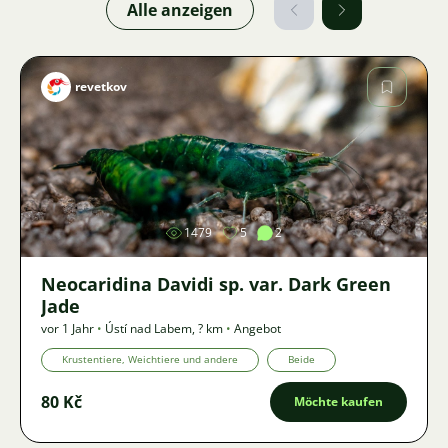
Alle anzeigen
revetkov
Bild
1479
5
2
Neocaridina Davidi sp. var. Dark Green
Jade
vor 1 Jahr
•
Ústí nad Labem
,
? km
•
Angebot
Krustentiere, Weichtiere und andere
Beide
80 Kč
Möchte kaufen