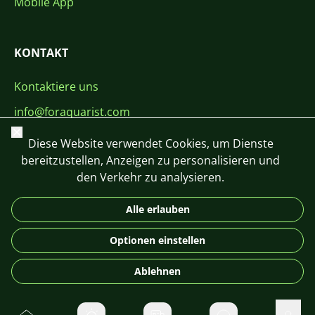
Mobile App
KONTAKT
Kontaktiere uns
info@foraquarist.com
Schließen
+420 603 449 602
Diese Website verwendet Cookies, um Dienste
bereitzustellen, Anzeigen zu personalisieren und
den Verkehr zu analysieren.
Alle erlauben
CS
SK
EN
PL
DE
Optionen einstellen
© 2026 For Aquarist
Ablehnen