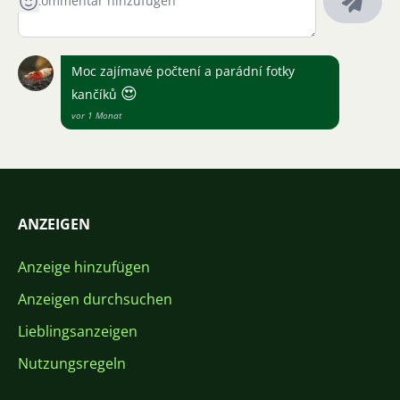
Moc zajímavé počtení a parádní fotky
😍
kančíků
vor 1 Monat
ANZEIGEN
Anzeige hinzufügen
Anzeigen durchsuchen
Lieblingsanzeigen
Nutzungsregeln