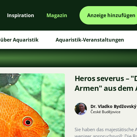
Inspiration
Magazin
Anzeige hinzufügen
über Aquaristik
Aquaristik-Veranstaltungen
Heros severus – "
Armen" aus dem
Dr. Vladko Bydžovský
České Budějovice
Sie haben das majestätische 
weniger anspruchsvoll: Die R