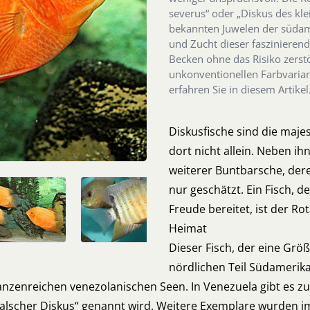
severus“ oder „Diskus des kl
bekannten Juwelen der südame
und Zucht dieser faszinieren
Becken ohne das Risiko zerstö
unkonventionellen Farbvarian
erfahren Sie in diesem Artikel
Diskusfische sind die maj
dort nicht allein. Neben ihn
weiterer Buntbarsche, der
nur geschätzt. Ein Fisch, d
Freude bereitet, ist der 
Heimat
Dieser Fisch, der eine Grö
nördlichen Teil Südamerik
lanzenreichen venezolanischen Seen. In Venezuela gibt es
Falscher Diskus“ genannt wird. Weitere Exemplare wurden im