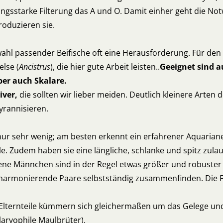
tungsstarke Filterung das A und O. Damit einher geht die N
roduzieren sie.
wahl passender Beifische oft eine Herausforderung. Für de
lse (
Ancistrus
), die hier gute Arbeit leisten..
Geeignet sind a
ber auch Skalare.
iver,
die sollten wir lieber meiden. Deutlich kleinere Arten
yrannisieren.
nur sehr wenig; am besten erkennt ein erfahrener Aquaria
e. Zudem haben sie eine längliche, schlanke und spitz zula
sene Männchen sind in der Regel etwas größer und robuster –
e harmonierende Paare selbstständig zusammenfinden. Die 
 Elternteile kümmern sich gleichermaßen um das Gelege und
(larvophile Maulbrüter).