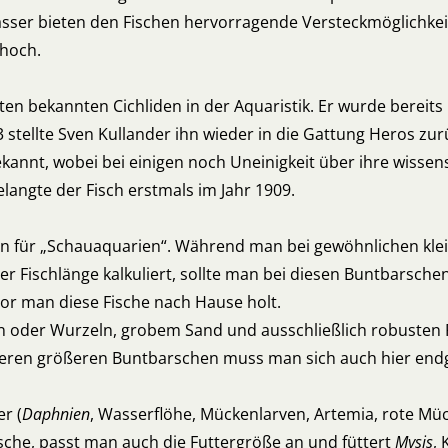
sser bieten den Fischen hervorragende Versteckmöglichkei
 hoch.
 bekannten Cichliden in der Aquaristik. Er wurde bereits 
 stellte Sven Kullander ihn wieder in die Gattung Heros zur
annt, wobei bei einigen noch Uneinigkeit über ihre wissen
langte der Fisch erstmals im Jahr 1909.
ten für „Schauaquarien“. Während man bei gewöhnlichen kl
r Fischlänge kalkuliert, sollte man bei diesen Buntbarsche
or man diese Fische nach Hause holt.
n oder Wurzeln, grobem Sand und ausschließlich robusten 
eren größeren Buntbarschen muss man sich auch hier endgü
r (
Daphnien
, Wasserflöhe, Mückenlarven, Artemia, rote Müc
sche, passt man auch die Futtergröße an und füttert
Mysis
, 