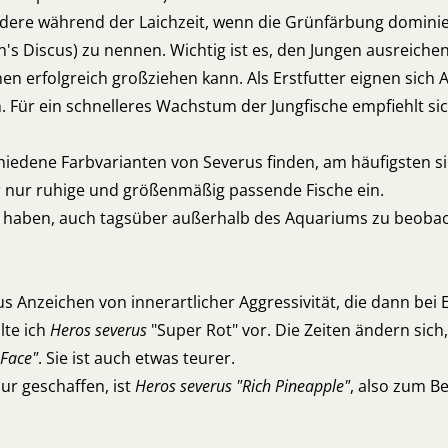
ere während der Laichzeit, wenn die Grünfärbung dominiert
s Discus) zu nennen. Wichtig ist es, den Jungen ausreichen
 erfolgreich großziehen kann. Als Erstfutter eignen sich 
. Für ein schnelleres Wachstum der Jungfische empfiehlt si
chiedene Farbvarianten von Severus finden, am häufigsten si
r nur ruhige und größenmäßig passende Fische ein.
it haben, auch tagsüber außerhalb des Aquariums zu beobac
 Anzeichen von innerartlicher Aggressivität, die dann bei
lte ich
Heros severus
"Super Rot" vor. Die Zeiten ändern sich,
 Face"
. Sie ist auch etwas teurer.
pur geschaffen, ist
Heros severus "Rich Pineapple"
, also zum B