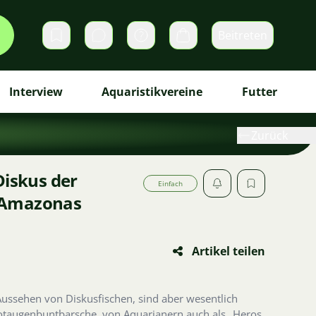
Beitreten
Direktnachrichten
Warenkorb
Interview
Aquaristikvereine
Futter
Zurück
Diskus der
Einfach
 Amazonas
Artikel teilen
Aussehen von Diskusfischen, sind aber wesentlich
otaugenbuntbarsche, von Aquarianern auch als „Heros