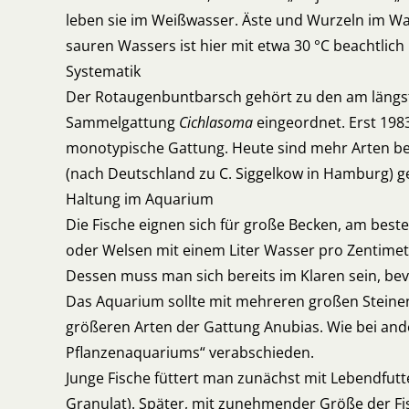
leben sie im Weißwasser. Äste und Wurzeln im Wa
sauren Wassers ist hier mit etwa 30 °C beachtlich
Systematik
Der Rotaugenbuntbarsch gehört zu den am längsten
Sammelgattung
Cichlasoma
eingeordnet. Erst 1983
monotypische Gattung. Heute sind mehr Arten bek
(nach Deutschland zu C. Siggelkow in Hamburg) ge
Haltung im Aquarium
Die Fische eignen sich für große Becken, am bes
oder Welsen mit einem Liter Wasser pro Zentimete
Dessen muss man sich bereits im Klaren sein, bev
Das Aquarium sollte mit mehreren großen Steine
größeren Arten der Gattung Anubias. Wie bei and
Pflanzenaquariums“ verabschieden.
Junge Fische füttert man zunächst mit Lebendfutte
Granulat). Später, mit zunehmender Größe der Fi