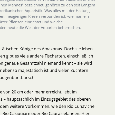
einen Mannes“ bezeichnet, gehören zu den seit Langem
rikanischen Aquaristik. Was alles mit der Haltung
den, neugierigen Riesen verbunden ist, wie man ein
rter Pflanzen einrichtet und welche
ten heute die Welt der Aquarien beherrschen,
.
estätischen Könige des Amazonas. Doch sie leben
en gibt es viele andere Fischarten, einschließlich
en genaue Gesamtzahl niemand kennt – sie wird
er ebenso majestätisch ist und vielen Züchtern
Rotaugenbuntbarsch.
ße von 20 cm oder mehr erreicht, lebt im
as – hauptsächlich im Einzugsgebiet des oberen
 zudem weitere Vorkommen, wie den Rio Cunaviche
 Rio Casiquiare oder Rio Caura gefangen. Hier