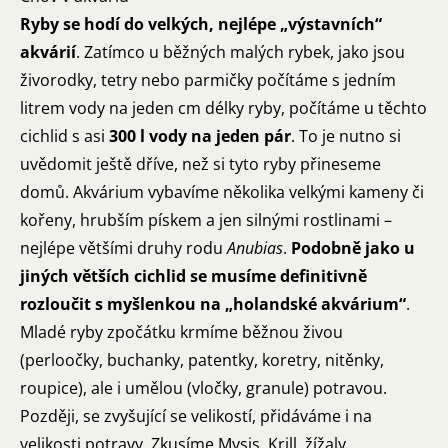
Ryby se hodí do velkých, nejlépe „výstavních“
akvárií
. Zatímco u běžných malých rybek, jako jsou
živorodky, tetry nebo parmičky počítáme s jedním
litrem vody na jeden cm délky ryby, počítáme u těchto
cichlid s asi
300 l vody na jeden pár
. To je nutno si
uvědomit ještě dříve, než si tyto ryby přineseme
domů. Akvárium vybavíme několika velkými kameny či
kořeny, hrubším pískem a jen silnými rostlinami –
nejlépe většími druhy rodu
Anubias
.
Podobně jako u
jiných větších cichlid se musíme definitivně
rozloučit s myšlenkou na „holandské akvárium“
.
Mladé ryby zpočátku krmíme běžnou živou
(perloočky, buchanky, patentky, koretry, nitěnky,
roupice), ale i umělou (vločky, granule) potravou.
Později, se zvyšující se velikostí, přidáváme i na
velikosti potravy. Zkusíme Mysis, Krill, žížaly.