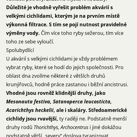
Důležité je vhodně vyřešit problém akvárií s
velkými cichlidami, kterým je na prvním místě
výkonná filtrace. S tím se pojí nutnost pravidelné
výměny vody.
Čím více toho ryby sežerou, tím více
toho ze sebe vyloučí.
Spolubydlící
U akvárií s velkými cichlidami je vždy problémem
vybrat ryby, které se hodí do jejich společnosti. Pro
oblast dna zvolíme některé z větších druhů
krunýřovců, hodně práce zastanou i běžní ancistrusi.
Vhodné jsou rovněž klidnější druhy, jako
Mesonauta festiva, Satanoperca leucosticta,
Acarichthys heckelii
, ale i skaláry. Středoamerické
cichlidy jsou rvavější,
ty raději ne. Podstatně menší
druhy rodů
Thorichthys, Archocentrus
i jiné dokážou
podstatně větší „severy“ doslova tyranizovat.