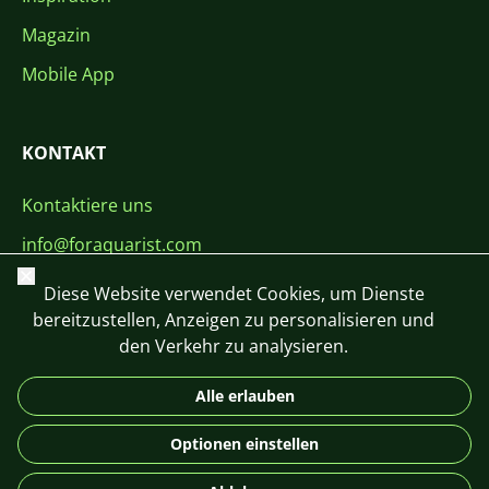
Magazin
Mobile App
KONTAKT
Kontaktiere uns
info@foraquarist.com
Schließen
+420 603 449 602
Diese Website verwendet Cookies, um Dienste
bereitzustellen, Anzeigen zu personalisieren und
den Verkehr zu analysieren.
Alle erlauben
CS
SK
EN
PL
DE
Optionen einstellen
© 2026 For Aquarist