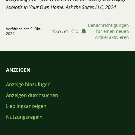
Axolotls in Your Own Home. Ask the Sages LLC, 2024
Benachrichtigungen
Veröffentlicht: 9. Okt.
für einen neuen
29894
5
2024
Artikel aktivieren
ANZEIGEN
Anzeige hinzufügen
Anzeigen durchsuchen
Lieblingsanzeigen
Nutzungsregeln