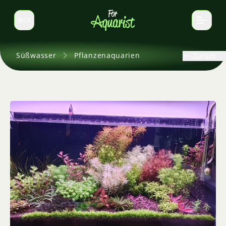
DE
Sprache wechseln
Süßwasser
Pflanzenaquarien
Zurück