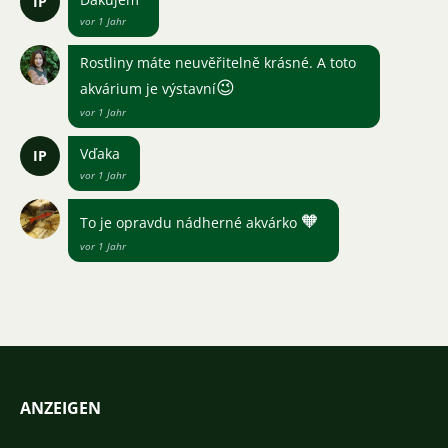
IP
vor 1 Jahr
Rostliny máte neuvěřitelně krásné. A toto
😉
akvárium je výstavní
vor 1 Jahr
Vďaka
IP
vor 1 Jahr
🧡
To je opravdu nádherné akvárko
vor 1 Jahr
ANZEIGEN