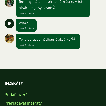
Rostliny máte neuvěřitelně krásné. A toto
😉
akvárium je výstavní
pred 1 rokom
Vďaka
IP
pred 1 rokom
🧡
To je opravdu nádherné akvárko
pred 1 rokom
INZERÁTY
Pridať inzerát
Prehľadávať inzeráty