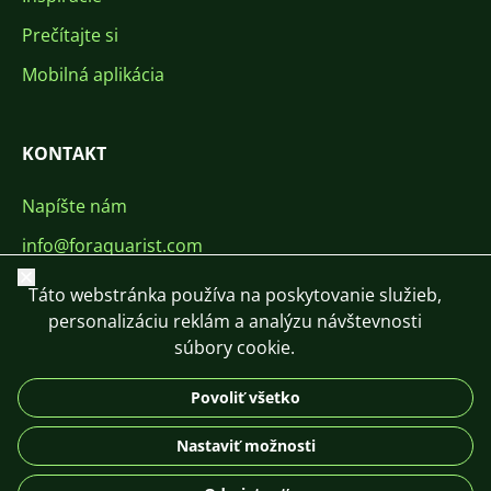
Prečítajte si
Mobilná aplikácia
KONTAKT
Napíšte nám
info@foraquarist.com
Zavrieť
+420 603 449 602
Táto webstránka používa na poskytovanie služieb,
personalizáciu reklám a analýzu návštevnosti
súbory cookie.
Povoliť všetko
CS
SK
EN
PL
DE
Nastaviť možnosti
© 2026 For Aquarist