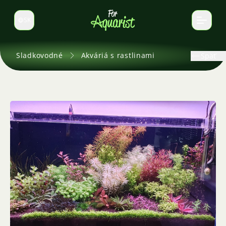
SK
Prepnúť jazyk
Sladkovodné
Akváriá s rastlinami
Späť