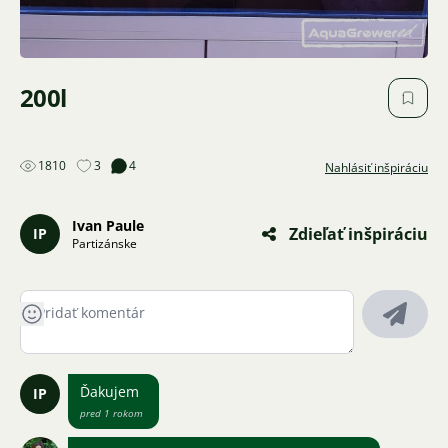
200l
1810
3
4
Nahlásiť inšpiráciu
Ivan Paule
Zdieľať inšpiráciu
IP
Partizánske
Ďakujem
IP
pred 1 rokom