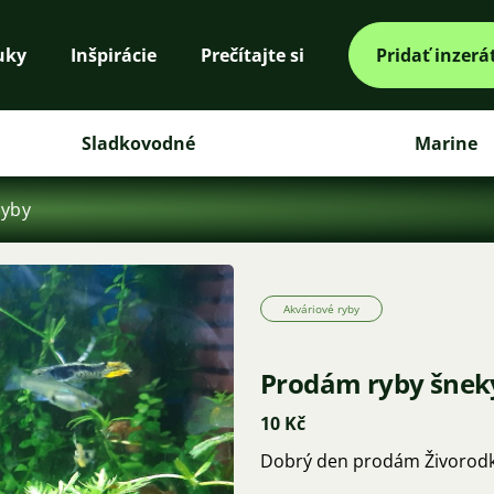
uky
Inšpirácie
Prečítajte si
Pridať inzerá
Sladkovodné
Marine
ryby
Akváriové ryby
Prodám ryby šnek
10 Kč
Dobrý den prodám Živorodk