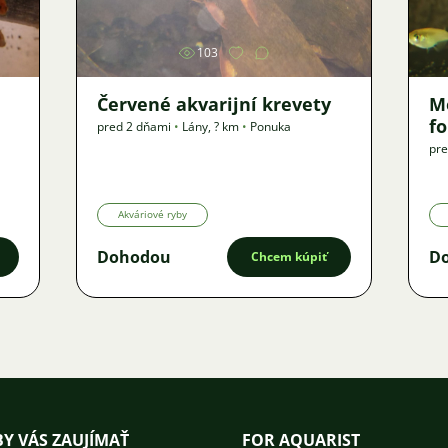
103
Červené akvarijní krevety
M
f
pred 2 dňami
•
Lány
,
? km
•
Ponuka
pre
Akváriové ryby
Dohodou
D
Chcem kúpiť
Y VÁS ZAUJÍMAŤ
FOR AQUARIST