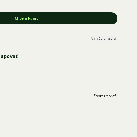
Chcem kúpiť
Nahlásiť inzerát
kupovať
Zobraziť profil