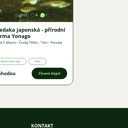
2612
4
1
edaka japonská - přírodní
orma Yonago
d 2 dňami
•
Český Těšín
,
? km
•
Ponuka
Akváriové ryby
Obe
ohodou
Chcem kúpiť
KONTAKT