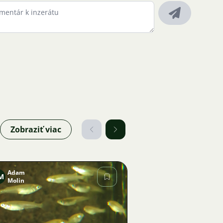
Zobraziť viac
Adam
M
Molin
Obrázok