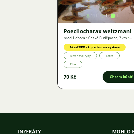
111
1
1
Poecilocharax weitzmani
pred 1 dňom
•
České Budějovice
,
? km
•
Ponuka
AkvaEXPO - k předání na výstavě
Akváriové ryby
Tetra
Obe
70 Kč
Chcem kúpiť
INZERÁTY
MOHLO B