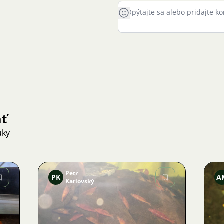
ať
uky
Petr
PK
A
Karlovský
Obrázok