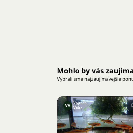
Mohlo by vás zaujím
Vybrali sme najzaujímavejšie pon
Vojtěch
VV
Voltr
Obrázok