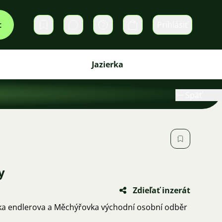
t
Prihlásiť
Súkromné správy
Košík
Jazierka
Späť
y
Zdieľať inzerát
a endlerova a Měchýřovka východní osobní odběr