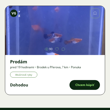
v
VG
g
Obrázok
90
Prodám
pred 19 hodinami
•
Brodek u Přerova
,
? km
•
Ponuka
Akváriové ryby
Dohodou
Chcem kúpiť