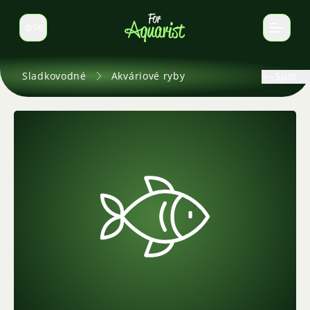
SK
Prepnúť jazyk
Sladkovodné
Akváriové ryby
Späť