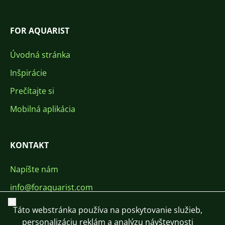
FOR AQUARIST
Úvodná stránka
Inšpirácie
Prečítajte si
Mobilná aplikácia
KONTAKT
Napíšte nám
info@foraquarist.com
Zavrieť
+420 603 449 602
Táto webstránka používa na poskytovanie služieb,
personalizáciu reklám a analýzu návštevnosti