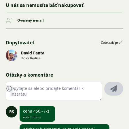
U nás sa nemusíte báť nakupovať
Overený e-mail
Dopytovateľ
Zobraziť profil
David Fanta
Dolní Ředice
Otázky a komentáre
cena 450,- /ks
RS
pred 1 rokom