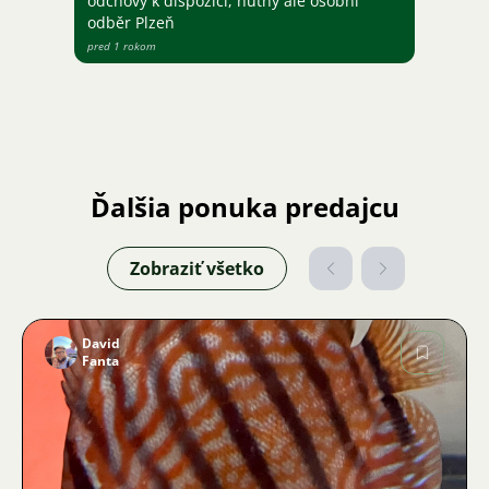
odchovy k dispozici, nutný ale osobní
odběr Plzeň
pred 1 rokom
Ďalšia ponuka predajcu
Zobraziť všetko
David
Fanta
Obrázok