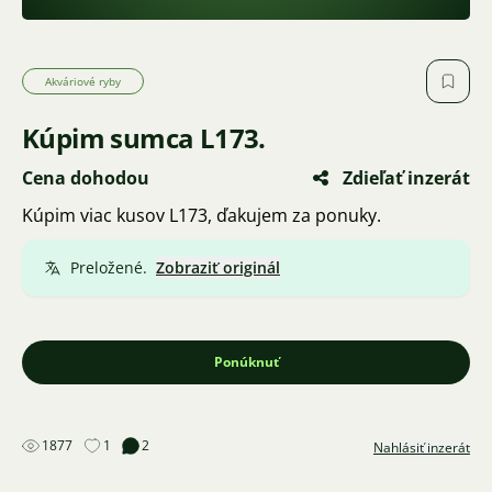
Akváriové ryby
Kúpim sumca L173.
Cena dohodou
Zdieľať inzerát
Kúpim viac kusov L173, ďakujem za ponuky.
Preložené.
Zobraziť originál
Ponúknuť
1877
1
2
Nahlásiť inzerát