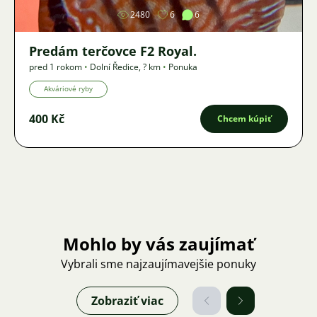
2480
6
6
Predám terčovce F2 Royal.
pred 1 rokom
•
Dolní Ředice
,
? km
•
Ponuka
Akváriové ryby
400 Kč
Chcem kúpiť
Mohlo by vás zaujímať
Vybrali sme najzaujímavejšie ponuky
Zobraziť viac