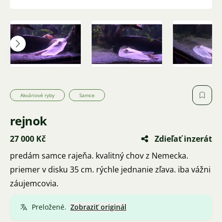
Akváriové ryby
Samce
rejnok
27 000 Kč
Zdieľať inzerát
predám samce rajeňa. kvalitný chov z Nemecka.
priemer v disku 35 cm. rýchle jednanie zľava. iba vážni
záujemcovia.
Preložené.
Zobraziť originál