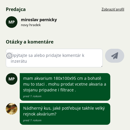
Predajca
Zobraziť profil
miroslav pernicky
MP
novy hradek
Otázky a komentáre
mam akvarium 180x100x95 cm a bohatě
MP
mu to staci . mohu prodat vcetne akvaria a
stojanu pripadne i filtrace .
pred 1 rokom
Nádherný kus, jaké potřebuje takhle velký
rejnok akvárium?
pred 1 rokom