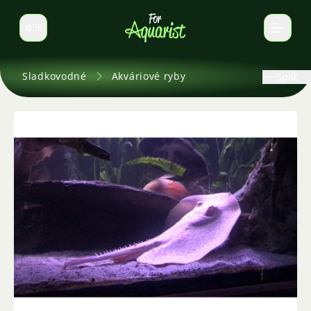
SK
Prepnúť jazyk
Sladkovodné
Akváriové ryby
Späť