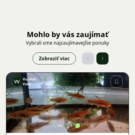
Mohlo by vás zaujímať
Vybrali sme najzaujímavejšie ponuky
Zobraziť viac
Vojtěch
VV
Voltr
Obrázok
94
1
1