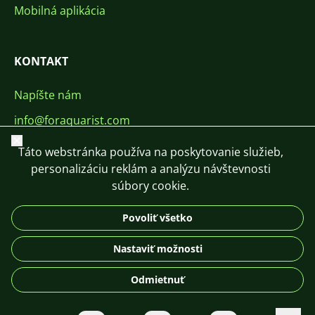
Mobilná aplikácia
KONTAKT
Napíšte nám
info@foraquarist.com
Zavrieť
+420 603 449 602
Táto webstránka používa na poskytovanie služieb,
personalizáciu reklám a analýzu návštevnosti
súbory cookie.
Povoliť všetko
CS
SK
EN
PL
DE
Nastaviť možnosti
© 2026 For Aquarist
Odmietnuť