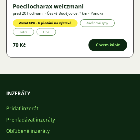
Poecilocharax weitzmani
pred 20 hodinami
•
České Budějovice
,
? km
•
Ponuka
AkvaEXPO - k předání na výstavě
Akváriové ryby
Tetra
Obe
70 Kč
Chcem kúpiť
INZERÁTY
Pridať inzerát
Prehľadávať inzeráty
Obľúbené inzeráty