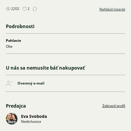
2202
2
Nahlásiť inzerát
Podrobnosti
Pohlavie
Obe
U nás sa nemusíte báť nakupovať
Overený e-mail
Predajca
Zobraziť profil
Eva Svoboda
Netěchovice