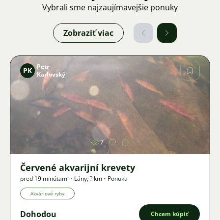
Vybrali sme najzaujímavejšie ponuky
Zobraziť viac
Petr
PK
Karlovský
Obrázok
7
Červené akvarijní krevety
pred 19 minútami
•
Lány
,
? km
•
Ponuka
Akváriové ryby
Dohodou
Chcem kúpiť