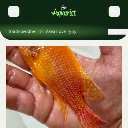
SK
Prepnúť jazyk
Sladkovodné
Akváriové ryby
Späť