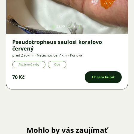
Obrázok
2899
3
Pseudotropheus saulosi koralovo
červený
pred 2 rokmi
•
Netěchovice
,
? km
•
Ponuka
Akváriové ryby
Obe
70 Kč
Chcem kúpiť
Mohlo by vás zaujímať