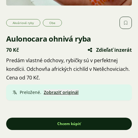
Akváriové ryby
Obe
Aulonocara ohnivá ryba
70 Kč
Zdieľať inzerát
Predám vlastné odchovy, rybičky sú v perfektnej
kondícii. Odchovňa afrických cichlíd v Netěchoviciach.
Cena od 70 Kč.
Preložené.
Zobraziť originál
Chcem kúpiť