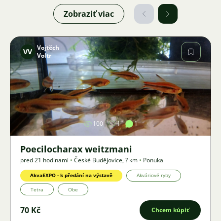
Zobraziť viac
Vojtěch
VV
Voltr
Obrázok
100
1
1
Poecilocharax weitzmani
pred 21 hodinami
•
České Budějovice
,
? km
•
Ponuka
AkvaEXPO - k předání na výstavě
Akváriové ryby
Tetra
Obe
70 Kč
Chcem kúpiť