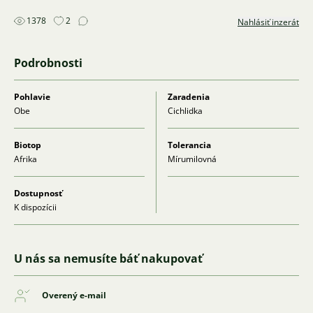
1378
2
Nahlásiť inzerát
Podrobnosti
Pohlavie
Zaradenia
Obe
Cichlidka
Biotop
Tolerancia
Afrika
Mírumilovná
Dostupnosť
K dispozícii
U nás sa nemusíte báť nakupovať
Overený e-mail