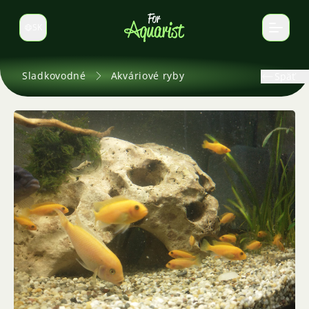
SK
Prepnúť jazyk
Sladkovodné
Akváriové ryby
Späť