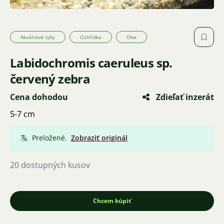
Akváriové ryby
Cichlidka
Obe
Labidochromis caeruleus sp.
červený zebra
Cena dohodou
Zdieľať inzerát
5-7 cm
Preložené.
Zobraziť originál
20 dostupných kusov
Chcem kúpiť