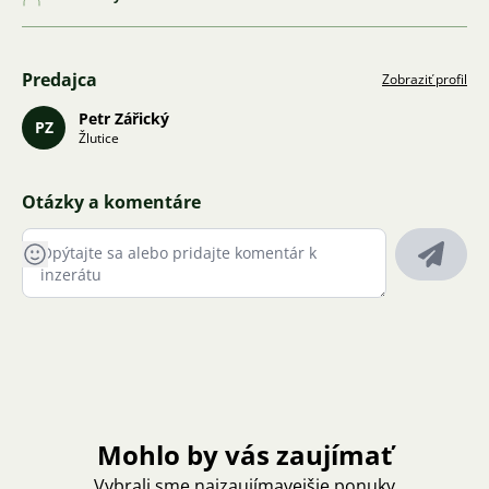
Predajca
Zobraziť profil
Petr Zářický
PZ
Žlutice
Otázky a komentáre
Mohlo by vás zaujímať
Vybrali sme najzaujímavejšie ponuky