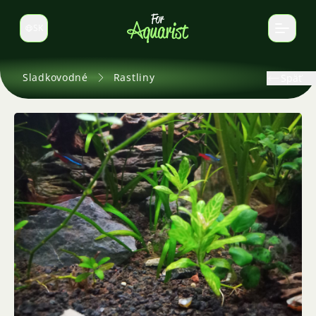
SK
Prepnúť jazyk
Sladkovodné
Rastliny
Späť