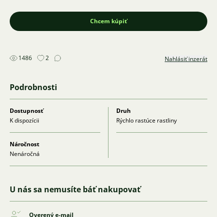
Chcem kúpiť
1486
2
Nahlásiť inzerát
Podrobnosti
Dostupnosť
Druh
K dispozícii
Rýchlo rastúce rastliny
Náročnost
Nenáročná
U nás sa nemusíte báť nakupovať
Overený e-mail