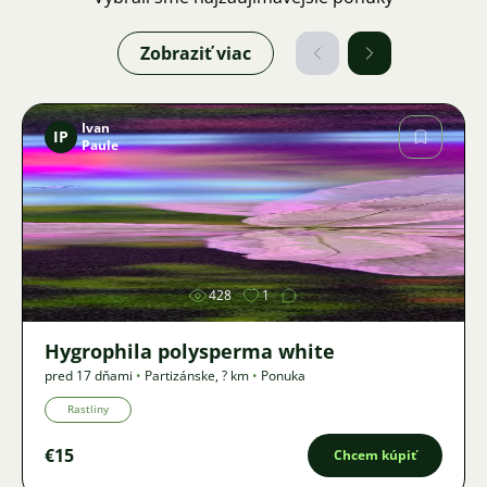
Zobraziť viac
Ivan
IP
Paule
Obrázok
428
1
Hygrophila polysperma white
pred 17 dňami
•
Partizánske
,
? km
•
Ponuka
Rastliny
€15
Chcem kúpiť