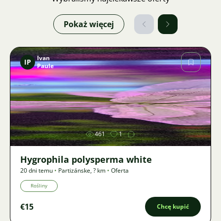
Pokaż więcej
Ivan
IP
Paule
Zdjęcie
461
1
Hygrophila polysperma white
20 dni temu
•
Partizánske
,
? km
•
Oferta
Rośliny
€15
Chcę kupić