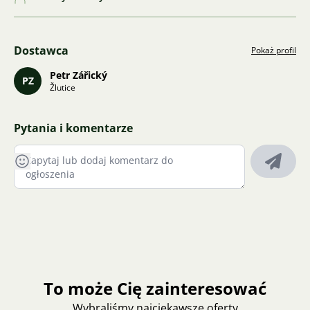
Dostawca
Pokaż profil
Petr Zářický
PZ
Žlutice
Pytania i komentarze
To może Cię zainteresować
Wybraliśmy najciekawsze oferty