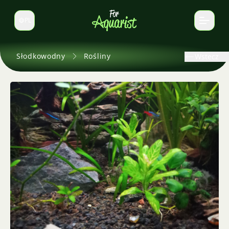
PL
Zmień język
Słodkowodny
Rośliny
Wstecz