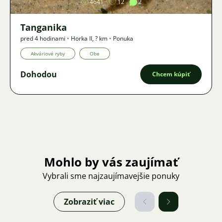
4641
12
2
Tanganika
pred 4 hodinami
•
Horka II
,
? km
•
Ponuka
Akváriové ryby
Obe
Dohodou
Chcem kúpiť
Mohlo by vás zaujímať
Vybrali sme najzaujímavejšie ponuky
Zobraziť viac