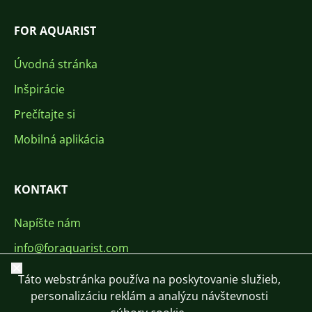
FOR AQUARIST
Úvodná stránka
Inšpirácie
Prečítajte si
Mobilná aplikácia
KONTAKT
Napíšte nám
info@foraquarist.com
Zavrieť
+420 603 449 602
Táto webstránka používa na poskytovanie služieb,
personalizáciu reklám a analýzu návštevnosti