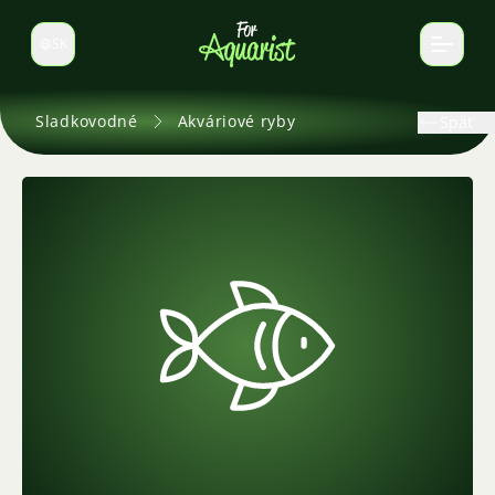
SK
Prepnúť jazyk
Sladkovodné
Akváriové ryby
Späť