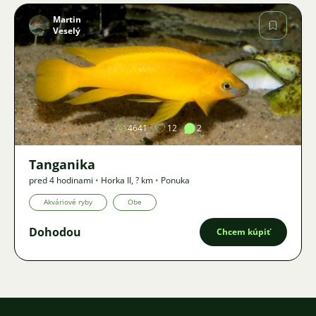
Martin
Veselý
Obrázok
4641
12
2
Tanganika
pred 4 hodinami
•
Horka II
,
? km
•
Ponuka
Akváriové ryby
Obe
Dohodou
Chcem kúpiť