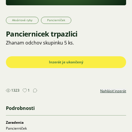
Akváriové ryby
Pancierníček
Panciernicek trpazlici
Zhanam odchov skupinku 5 ks.
Inzerát je ukončený
1323
1
Nahlásiť inzerát
Podrobnosti
Zaradenia
Pancierníček