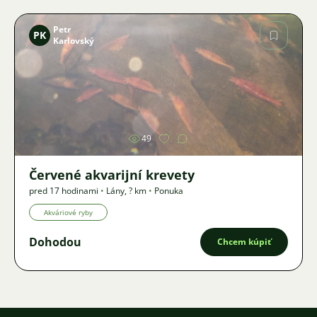
Petr
PK
Karlovský
Obrázok
49
Červené akvarijní krevety
pred 17 hodinami
•
Lány
,
? km
•
Ponuka
Akváriové ryby
Dohodou
Chcem kúpiť