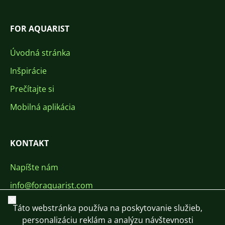
FOR AQUARIST
Úvodná stránka
Inšpirácie
Prečítajte si
Mobilná aplikácia
KONTAKT
Napíšte nám
info@foraquarist.com
Zavrieť
+420 603 449 602
Táto webstránka používa na poskytovanie služieb,
personalizáciu reklám a analýzu návštevnosti