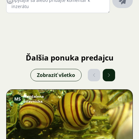
Ďalšia ponuka predajcu
Zobraziť všetko
Magdalena
MS
Stiavnicka
Obrázok