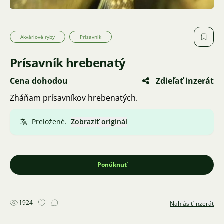
Akváriové ryby
Prísavník
Prísavník hrebenatý
Cena dohodou
Zdieľať inzerát
Zháňam prísavníkov hrebenatých.
Preložené.
Zobraziť originál
Ponúknuť
1924
Nahlásiť inzerát