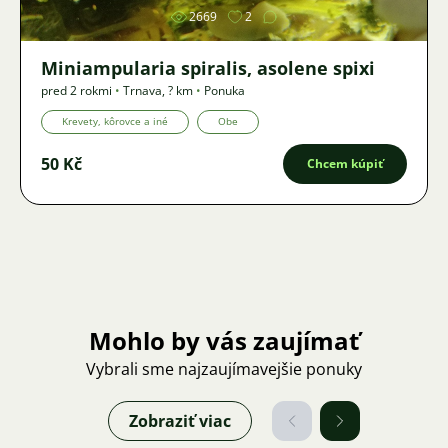
2669
2
Miniampularia spiralis, asolene spixi
pred 2 rokmi
•
Trnava
,
? km
•
Ponuka
Krevety, kôrovce a iné
Obe
50 Kč
Chcem kúpiť
Mohlo by vás zaujímať
Vybrali sme najzaujímavejšie ponuky
Zobraziť viac