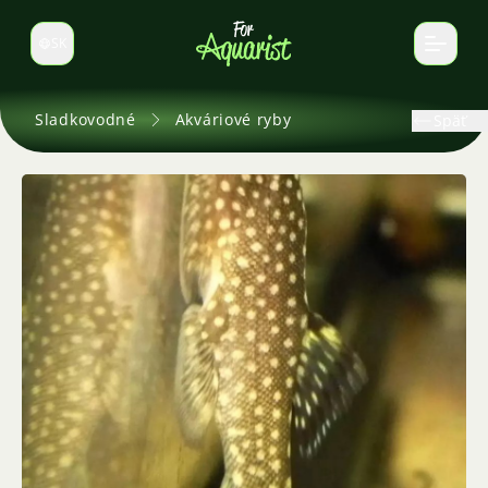
SK
Prepnúť jazyk
Sladkovodné
Akváriové ryby
Späť