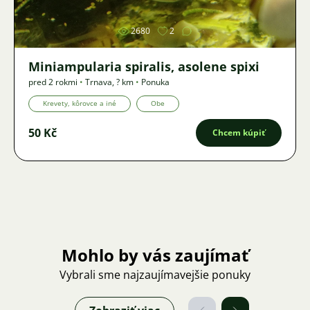
2680
2
Miniampularia spiralis, asolene spixi
pred 2 rokmi
•
Trnava
,
? km
•
Ponuka
Krevety, kôrovce a iné
Obe
50 Kč
Chcem kúpiť
Mohlo by vás zaujímať
Vybrali sme najzaujímavejšie ponuky