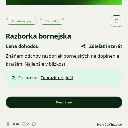
Akváriové ryby
Razborka
Razborka bornejska
Cena dohodou
Zdieľať inzerát
Zháňam odchov razboriek bornejských na doplnenie
k našim. Najlepšie v blízkosti.
Preložené.
Zobraziť originál
Ponúknuť
1434
2
Nahlásiť inzerát