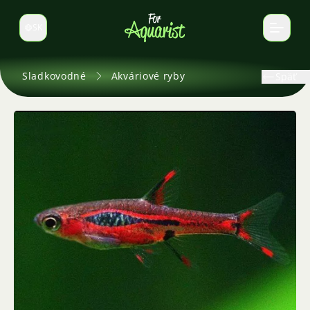
SK
Prepnúť jazyk
Sladkovodné
Akváriové ryby
Späť