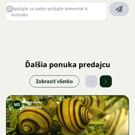
Ďalšia ponuka predajcu
Zobraziť všetko
Magdalena
MS
Stiavnicka
Obrázok