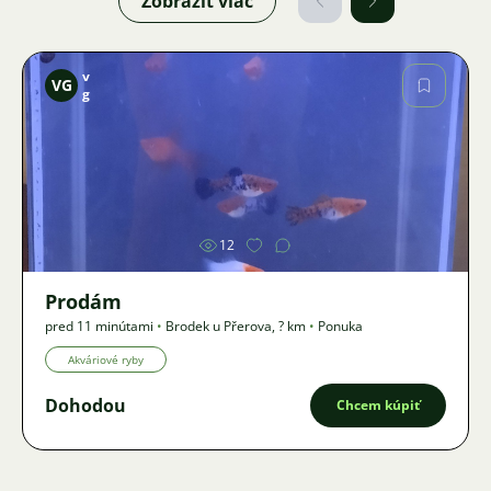
Zobraziť viac
v
VG
g
Obrázok
12
Prodám
pred 11 minútami
•
Brodek u Přerova
,
? km
•
Ponuka
Akváriové ryby
Dohodou
Chcem kúpiť