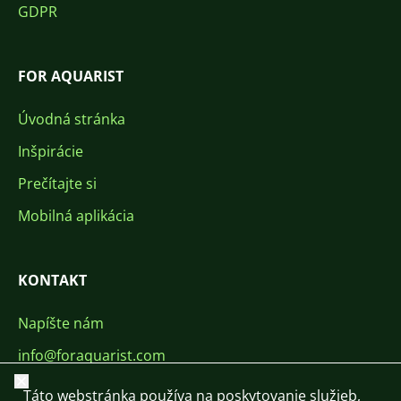
GDPR
FOR AQUARIST
Úvodná stránka
Inšpirácie
Prečítajte si
Mobilná aplikácia
KONTAKT
Napíšte nám
info@foraquarist.com
Zavrieť
+420 603 449 602
Táto webstránka používa na poskytovanie služieb,