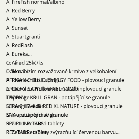
A. FireFish normal/albino
A. Red Berry
A. Yellow Berry
A. Sunset
A. Stuartgranti
A. RedFlash
A. Eureka
C. Afra
cena od 25kč/ks
C. Morii
Dále nabízím rozvažované krmivo z velkobalení:
P. Phenochilus Lupingu
AFRICAN CICHLID ENERGY FOOD - plovoucí granule
L. Caeruleus Yellow normal/albino
AFRICAN CICHLID EXCEL COLOR - plovoucí granule
I. Sprengerae
TROPICAL KRILL GRAN - potápějící se granule
L. Hongi Sweden
SERA CHICHLID RED XL NATURE - plovoucí granule
M. Auratu normal/albino
SAK - potápějící se granule
P. Zebra Red/Red
SPURILINA TABS - tablety
P. Zebra Red/Blue
RED TABS - tablety zvýrazňující červenou barvu