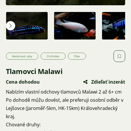
Akváriové ryby
Cichlidka
Obe
Tlamovci Malawi
Cena dohodou
Zdieľať inzerát
Nabízím vlastní odchovy tlamovců Malawi 2 až 6+ cm
Po dohodě můžu dovést, ale preferuji osobní odběr v
Lejšovce (Jaroměř-5km, HK-15km) Královehradecký
kraj.
Chované druhy: