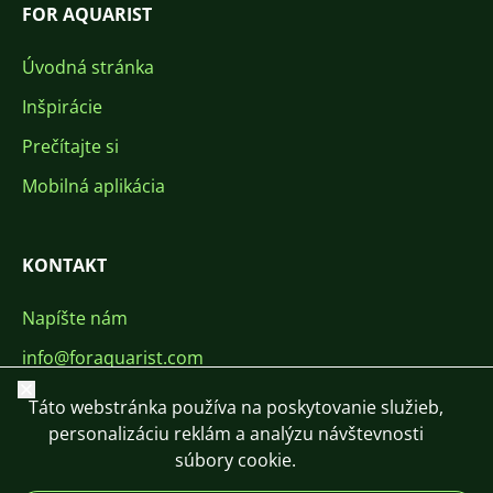
FOR AQUARIST
Úvodná stránka
Inšpirácie
Prečítajte si
Mobilná aplikácia
KONTAKT
Napíšte nám
info@foraquarist.com
Zavrieť
+420 603 449 602
Táto webstránka používa na poskytovanie služieb,
personalizáciu reklám a analýzu návštevnosti
súbory cookie.