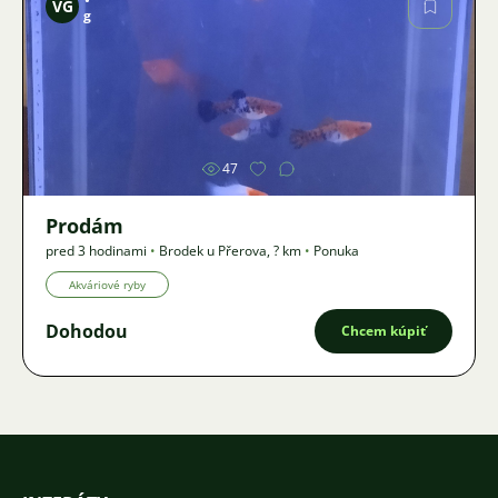
VG
g
Obrázok
47
Prodám
pred 3 hodinami
•
Brodek u Přerova
,
? km
•
Ponuka
Akváriové ryby
Dohodou
Chcem kúpiť