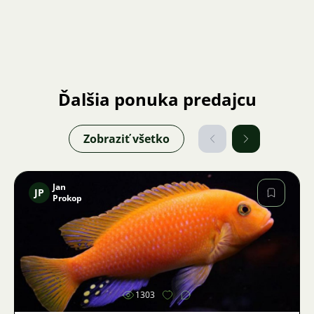
Ďalšia ponuka predajcu
Zobraziť všetko
Jan
JP
Prokop
Obrázok
1303