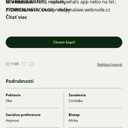
N. Venustus
SPURILINA WAFERS - oplatky
více info, další foto, mailem, whats app nebo na tel.:
P. Demasoni
TROPICAL ASTACOLOR - vločky
777483361 web: www.prokopmalawi.webnode.cz
Čítať viac
P. Crabro
SERA VIPAN - vločky
P. Acei Black
P. Cyaneorhabdos Miangano
Ch. Elongatus Mpanga
Chcem kúpiť
P. Saluosi Coral Red
Ch44
1105
Nahlásiť inzerát
Ancistrus Gold
Podrobnosti
Pohlavie
Zaradenia
Obe
Cichlidka
Sociálne preferencie
Biotop
Hejnová
Afrika