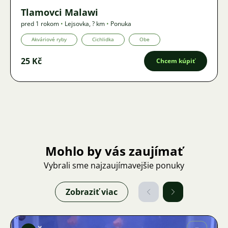
Tlamovci Malawi
pred 1 rokom
•
Lejsovka
,
? km
•
Ponuka
Akváriové ryby
Cichlidka
Obe
25 Kč
Chcem kúpiť
Mohlo by vás zaujímať
Vybrali sme najzaujímavejšie ponuky
Zobraziť viac
v