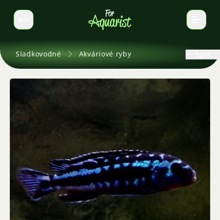
SK
Prepnúť jazyk
Sladkovodné
Akváriové ryby
Späť