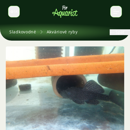
SK
Prepnúť jazyk
Sladkovodné
Akváriové ryby
Späť