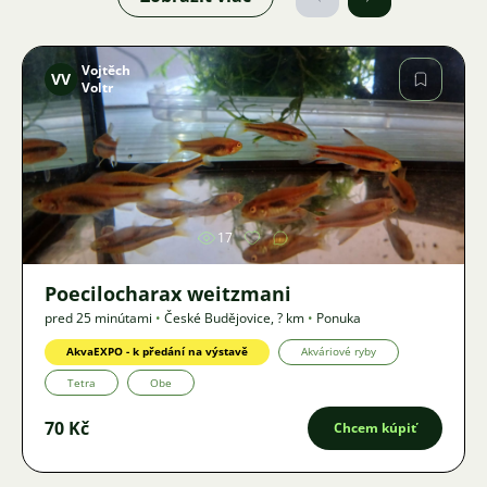
Vojtěch
VV
Voltr
Obrázok
17
Poecilocharax weitzmani
pred 25 minútami
•
České Budějovice
,
? km
•
Ponuka
AkvaEXPO - k předání na výstavě
Akváriové ryby
Tetra
Obe
70 Kč
Chcem kúpiť