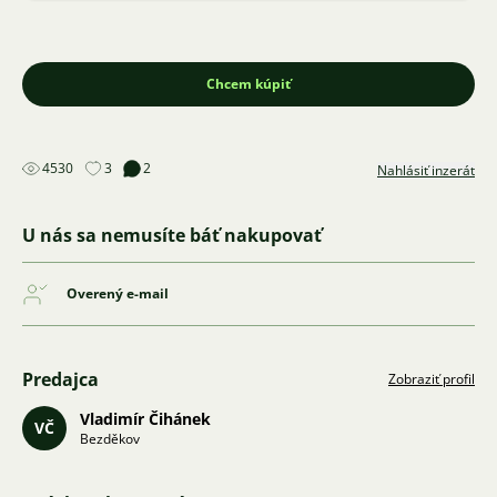
Chcem kúpiť
4530
3
2
Nahlásiť inzerát
U nás sa nemusíte báť nakupovať
Overený e-mail
Predajca
Zobraziť profil
Vladimír Čihánek
VČ
Bezděkov