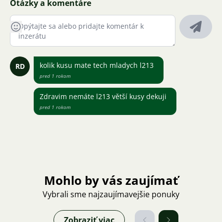
Otázky a komentáre
kolik kusu mate tech mladych l213
RD
pred 1 rokom
Zdravim nemáte l213 větší kusy dekuji
pred 1 rokom
Mohlo by vás zaujímať
Vybrali sme najzaujímavejšie ponuky
Zobraziť viac