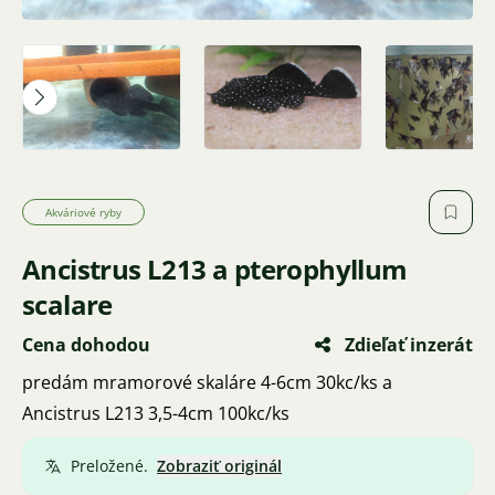
Akváriové ryby
Ancistrus L213 a pterophyllum
scalare
Cena dohodou
Zdieľať inzerát
predám mramorové skaláre 4-6cm 30kc/ks a
Ancistrus L213 3,5-4cm 100kc/ks
Preložené.
Zobraziť originál