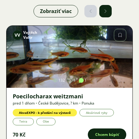
Zobraziť viac
Vojtěch
VV
Voltr
Obrázok
132
1
1
Poecilocharax weitzmani
pred 1 dňom
•
České Budějovice
,
? km
•
Ponuka
AkvaEXPO - k předání na výstavě
Akváriové ryby
Tetra
Obe
70 Kč
Chcem kúpiť