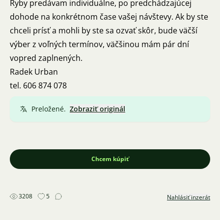
Ryby predávam individuálne, po predchádzajúcej
dohode na konkrétnom čase vašej návštevy. Ak by ste
chceli prísť a mohli by ste sa ozvať skôr, bude väčší
výber z voľných termínov, väčšinou mám pár dní
vopred zaplnených.
Radek Urban
tel. 606 874 078
Preložené.
Zobraziť originál
Chcem kúpiť
3208
5
Nahlásiť inzerát