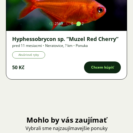
Obrázok
2569
6
2
Hyphessobrycon sp. “Muzel Red Cherry”
pred 11 mesiacmi
•
Neratovice
,
? km
•
Ponuka
Akváriové ryby
50 Kč
Chcem kúpiť
Mohlo by vás zaujímať
Vybrali sme najzaujímavejšie ponuky