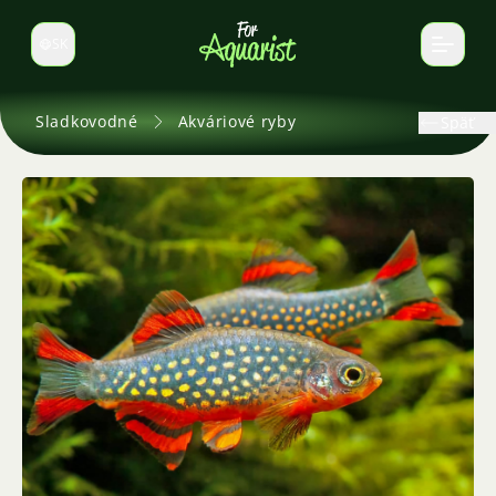
SK
Prepnúť jazyk
Sladkovodné
Akváriové ryby
Späť