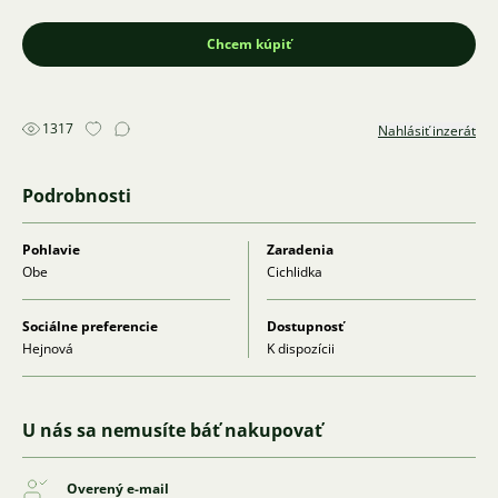
Chcem kúpiť
1317
Nahlásiť inzerát
Podrobnosti
Pohlavie
Zaradenia
Obe
Cichlidka
Sociálne preferencie
Dostupnosť
Hejnová
K dispozícii
U nás sa nemusíte báť nakupovať
Overený e-mail