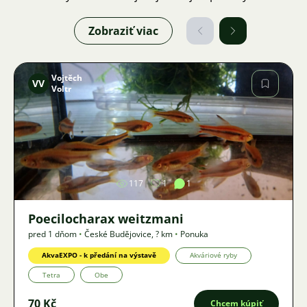
Zobraziť viac
Vojtěch
VV
Voltr
Obrázok
117
1
1
Poecilocharax weitzmani
pred 1 dňom
•
České Budějovice
,
? km
•
Ponuka
AkvaEXPO - k předání na výstavě
Akváriové ryby
Tetra
Obe
70 Kč
Chcem kúpiť