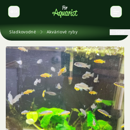
SK
Prepnúť jazyk
Sladkovodné
Akváriové ryby
Späť