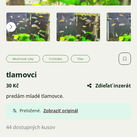
Akváriové ryby
Cichlidka
Obe
tlamovci
30 Kč
Zdieľať inzerát
predám mladé tlamovce.
Preložené.
Zobraziť originál
44 dostupných kusov