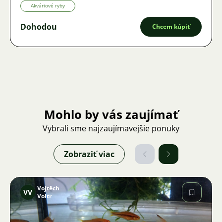
Akváriové ryby
Dohodou
Chcem kúpiť
Mohlo by vás zaujímať
Vybrali sme najzaujímavejšie ponuky
Zobraziť viac
Vojtěch
VV
Voltr