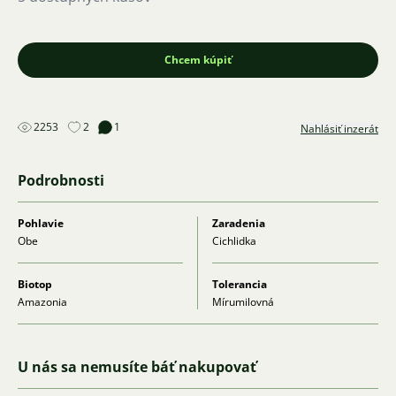
Chcem kúpiť
2253
2
1
Nahlásiť inzerát
Podrobnosti
Pohlavie
Zaradenia
Obe
Cichlidka
Biotop
Tolerancia
Amazonia
Mírumilovná
U nás sa nemusíte báť nakupovať