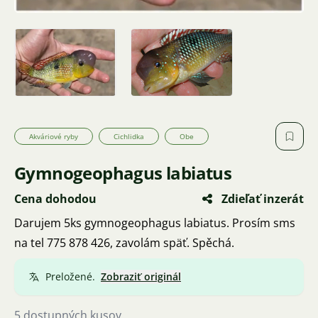
Akváriové ryby
Cichlidka
Obe
Gymnogeophagus labiatus
Cena dohodou
Zdieľať inzerát
Darujem 5ks gymnogeophagus labiatus. Prosím sms
na tel 775 878 426, zavolám späť. Spěchá.
Preložené.
Zobraziť originál
5 dostupných kusov