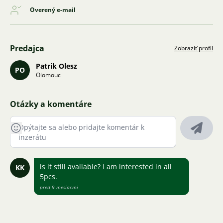
Overený e-mail
Predajca
Zobraziť profil
Patrik Olesz
PO
Olomouc
Otázky a komentáre
is it still available? I am interested in all
KK
5pcs.
pred 9 mesiacmi