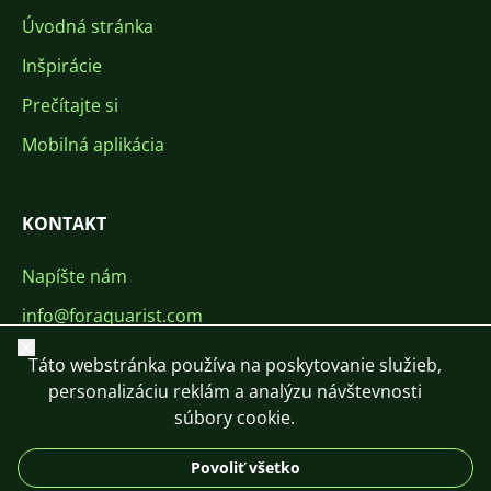
Úvodná stránka
Inšpirácie
Prečítajte si
Mobilná aplikácia
KONTAKT
Napíšte nám
info@foraquarist.com
Zavrieť
+420 603 449 602
Táto webstránka používa na poskytovanie služieb,
personalizáciu reklám a analýzu návštevnosti
súbory cookie.
Povoliť všetko