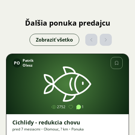
Ďalšia ponuka predajcu
Zobraziť všetko
Patrik
PO
Olesz
Obrázok
2752
1
Cichlidy - redukcia chovu
pred 7 mesiacmi
•
Olomouc
,
? km
•
Ponuka