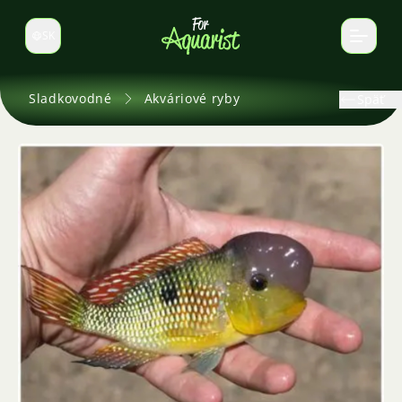
SK
Prepnúť jazyk
Sladkovodné
Akváriové ryby
Späť