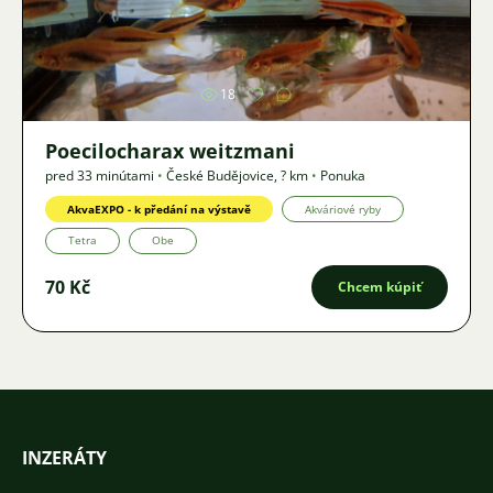
Obrázok
18
Poecilocharax weitzmani
pred 33 minútami
•
České Budějovice
,
? km
•
Ponuka
AkvaEXPO - k předání na výstavě
Akváriové ryby
Tetra
Obe
70 Kč
Chcem kúpiť
INZERÁTY