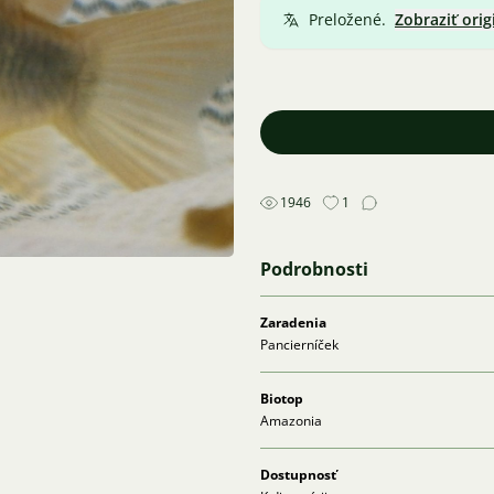
Preložené.
Zobraziť orig
1946
1
Podrobnosti
Zaradenia
Pancierníček
Biotop
Amazonia
Dostupnosť