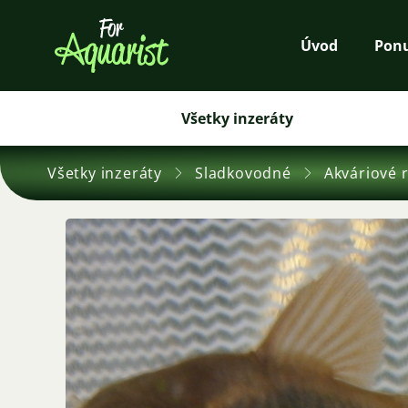
Úvod
Pon
Všetky inzeráty
Všetky inzeráty
Sladkovodné
Akváriové 