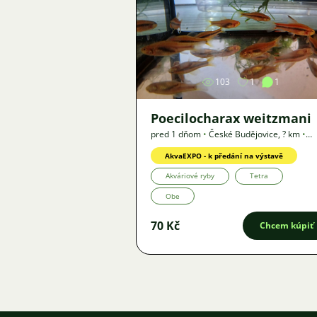
Obrázok
103
1
1
Poecilocharax weitzmani
pred 1 dňom
•
České Budějovice
,
? km
•
Ponuka
AkvaEXPO - k předání na výstavě
Akváriové ryby
Tetra
Obe
70 Kč
Chcem kúpiť