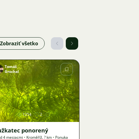
Zobraziť všetko
Tomáš
Grochal
Obrázok
1254
2
užkatec ponorený
d 4 mesiacmi
•
Kroměříž
,
? km
•
Ponuka