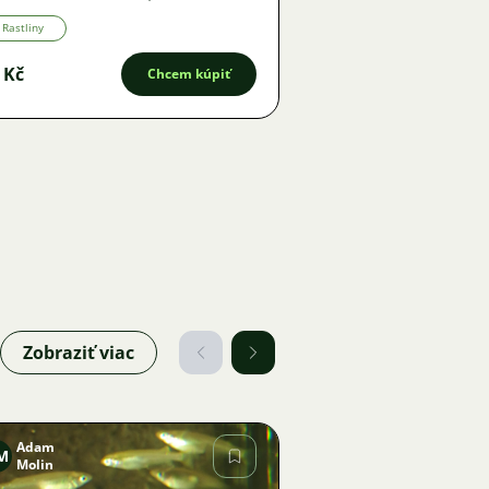
Rastliny
 Kč
Chcem kúpiť
Zobraziť viac
Adam
M
Molin