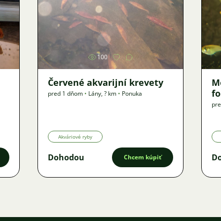
Obrázok
100
Červené akvarijní krevety
M
f
pred 1 dňom
•
Lány
,
? km
•
Ponuka
pre
Akváriové ryby
Dohodou
D
Chcem kúpiť