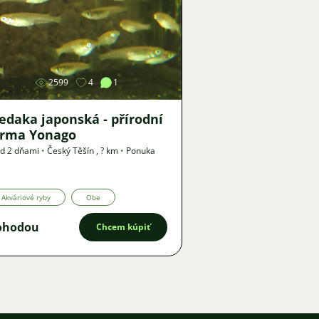
Obrázok
2599
4
1
edaka japonská - přírodní
orma Yonago
d 2 dňami
•
Český Těšín
,
? km
•
Ponuka
Akváriové ryby
Obe
ohodou
Chcem kúpiť