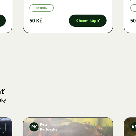
Rastliny
50 Kč
50
Chcem kúpiť
ať
uky
Petr
PK
A
Karlovský