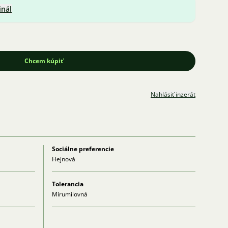
inál
Chcem kúpiť
Nahlásiť inzerát
Sociálne preferencie
Hejnová
Tolerancia
Mírumilovná