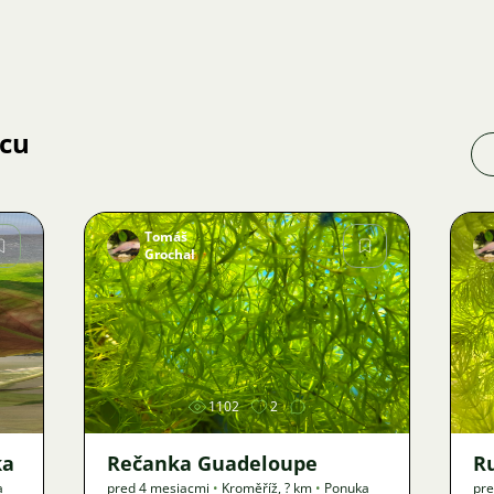
jcu
Tomáš
Grochal
Obrázok
1102
2
ka
Rečanka Guadeloupe
R
a
pred 4 mesiacmi
•
Kroměříž
,
? km
•
Ponuka
pre