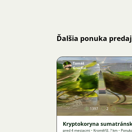
Ďalšia ponuka preda
Tomáš
Grochal
Obrázok
1397
2
Kryptokoryna sumatráns
pred 4 mesiacmi
•
Kroměříž
,
? km
•
Ponuk