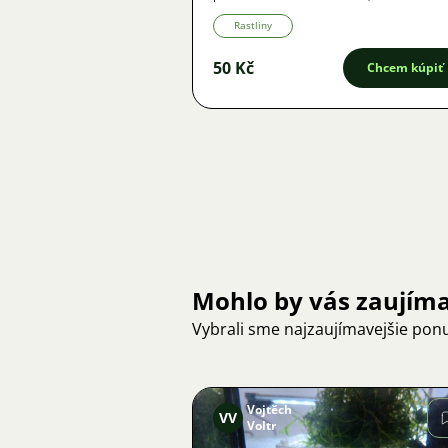
Rastliny
50 Kč
Chcem kúpiť
Mohlo by vás zaujím
Vybrali sme najzaujímavejšie pon
Vojtěch
VV
Voltr