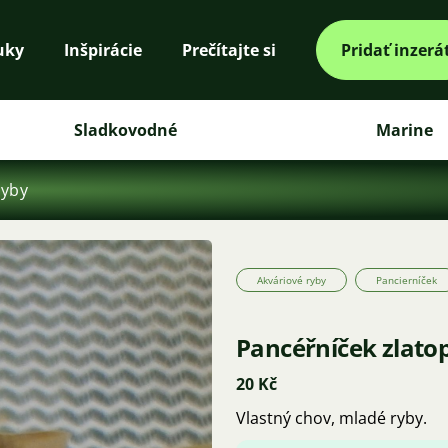
uky
Inšpirácie
Prečítajte si
Pridať inzerá
Sladkovodné
Marine
ryby
Akváriové ryby
Pancierníček
Pancéřníček zlato
20 Kč
Vlastný chov, mladé ryby.