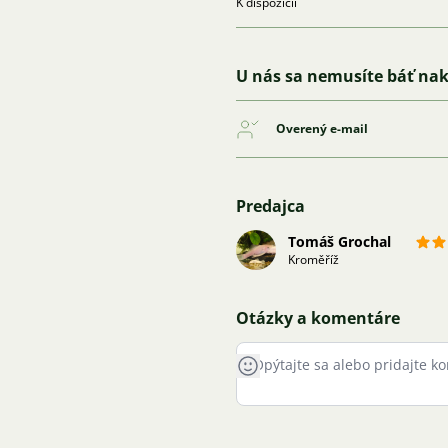
K dispozícii
U nás sa nemusíte báť na
Overený e-mail
Predajca
Tomáš Grochal
Kroměříž
Otázky a komentáre