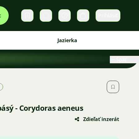
t
Prihlásiť
Súkromné správy
Košík
Jazierka
Späť
pásý - Corydoras aeneus
Zdieľať inzerát