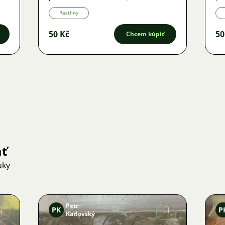
Rastliny
50 Kč
50
Chcem kúpiť
ať
uky
Petr
PK
P
Karlovský