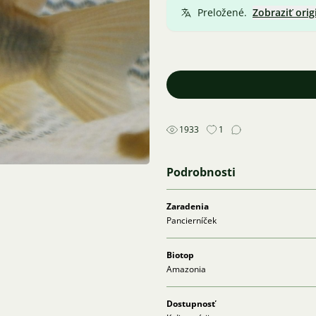
Preložené.
Zobraziť orig
1933
1
Podrobnosti
Zaradenia
Pancierníček
Biotop
Amazonia
Dostupnosť