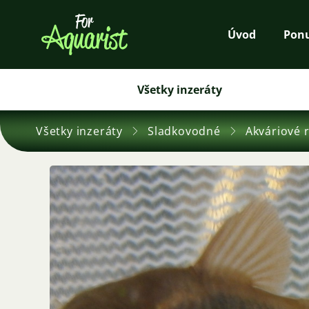
Úvod
Pon
Všetky inzeráty
Všetky inzeráty
Sladkovodné
Akváriové 