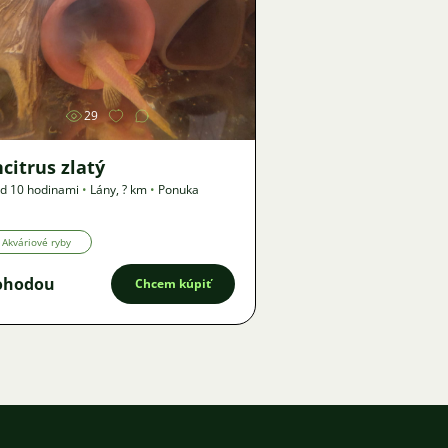
Obrázok
29
citrus zlatý
d 10 hodinami
•
Lány
,
? km
•
Ponuka
Akváriové ryby
ohodou
Chcem kúpiť