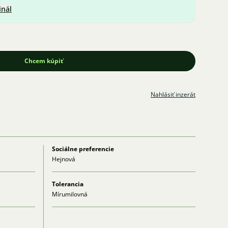
inál
Chcem kúpiť
Nahlásiť inzerát
Sociálne preferencie
Hejnová
Tolerancia
Mírumilovná