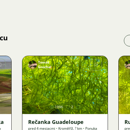
jcu
Tomáš
Grochal
Obrázok
1096
2
ka
Rečanka Guadeloupe
R
a
pred 4 mesiacmi
•
Kroměříž
,
? km
•
Ponuka
pre