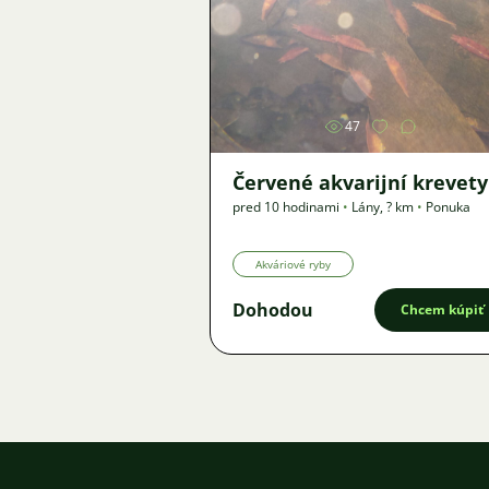
Obrázok
47
Červené akvarijní krevety
pred 10 hodinami
•
Lány
,
? km
•
Ponuka
Akváriové ryby
Dohodou
Chcem kúpiť