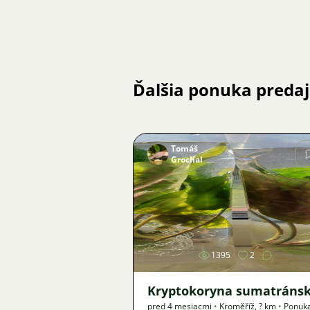
Ďalšia ponuka preda
Tomáš
Grochal
Obrázok
1395
2
Kryptokoryna sumatráns
pred 4 mesiacmi
•
Kroměříž
,
? km
•
Ponuk