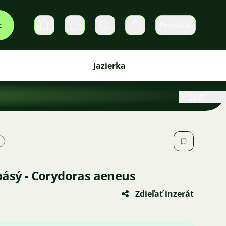
t
Prihlásiť
Súkromné správy
Košík
Jazierka
Späť
pásý - Corydoras aeneus
Zdieľať inzerát