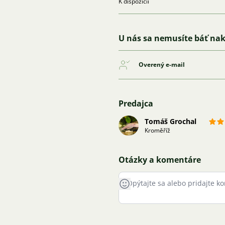
K dispozícii
U nás sa nemusíte báť na
Overený e-mail
Predajca
Tomáš Grochal
Kroměříž
Otázky a komentáre