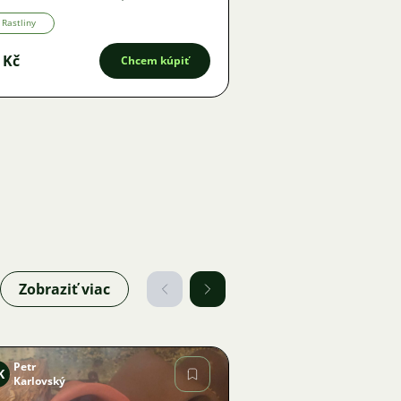
Rastliny
 Kč
Chcem kúpiť
Zobraziť viac
Petr
K
Karlovský