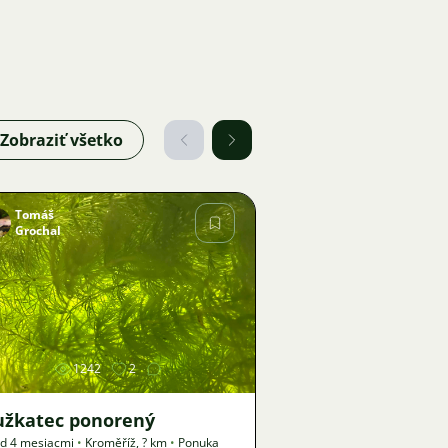
Zobraziť všetko
Tomáš
Grochal
Obrázok
1242
2
užkatec ponorený
d 4 mesiacmi
•
Kroměříž
,
? km
•
Ponuka