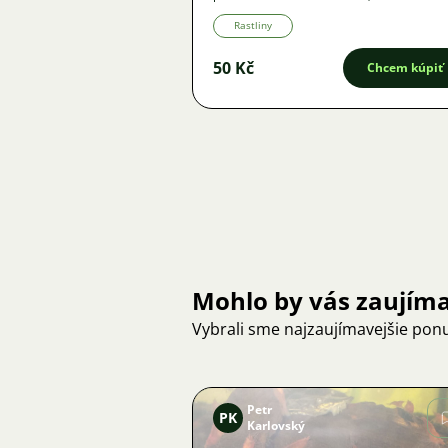
Rastliny
50 Kč
Chcem kúpiť
Mohlo by vás zaujím
Vybrali sme najzaujímavejšie pon
Petr
PK
Karlovský