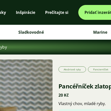
uky
Inšpirácie
Prečítajte si
Pridať inzerá
Sladkovodné
Marine
ryby
Akváriové ryby
Pancierníček
Pancéřníček zlato
20 Kč
Vlastný chov, mladé ryby.