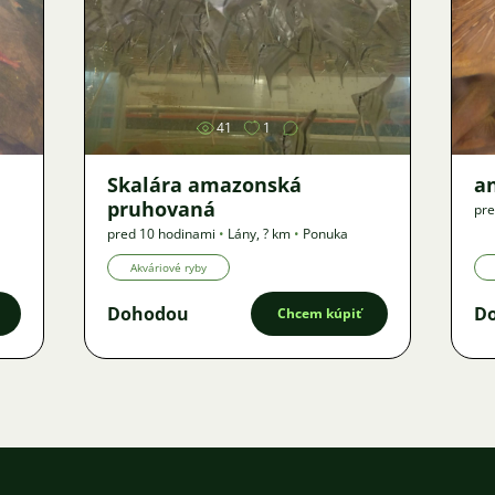
Obrázok
41
1
Skalára amazonská
an
pruhovaná
pre
pred 10 hodinami
•
Lány
,
? km
•
Ponuka
Akváriové ryby
Dohodou
D
Chcem kúpiť