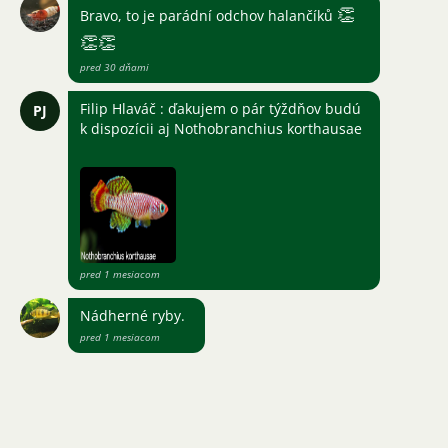
👏
Bravo, to je parádní odchov halančíků
👏
👏
pred 30 dňami
Filip Hlaváč : ďakujem o pár týždňov budú
PJ
k dispozícii aj Nothobranchius korthausae
pred 1 mesiacom
Nádherné ryby.
pred 1 mesiacom