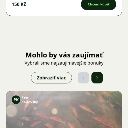
150 Kč
Chcem kúpiť
Mohlo by vás zaujímať
Vybrali sme najzaujímavejšie ponuky
Zobraziť viac
Petr
PK
Karlovský
Obrázok