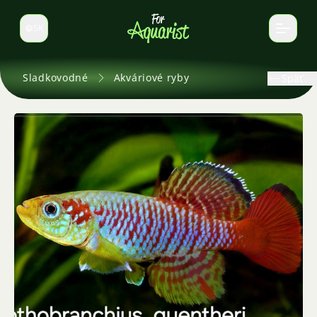
SK
Prepnúť jazyk
Sladkovodné
Akváriové ryby
Späť