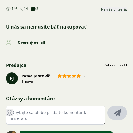
446
4
3
Nahlásiť inzerát
U nás sa nemusíte báť nakupovať
Overený e-mail
Predajca
Zobraziť profil
Peter Jantovič
5
PJ
Trnava
Otázky a komentáre