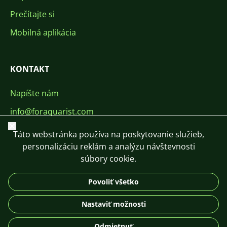
Prečítajte si
Mobilná aplikácia
KONTAKT
Napíšte nám
info@foraquarist.com
Zavrieť
+420 603 449 602
Táto webstránka používa na poskytovanie služieb,
personalizáciu reklám a analýzu návštevnosti
súbory cookie.
Povoliť všetko
CS
SK
EN
PL
DE
Nastaviť možnosti
© 2026 For Aquarist
Odmietnuť