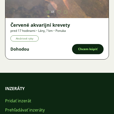
48
Červené akvarijní krevety
pred 17 hodinami
•
Lány
,
? km
•
Ponuka
Akváriové ryby
Dohodou
Chcem kúpiť
INZERÁTY
Pridať inzerát
Prehľadávať inzeráty