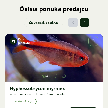
Ďalšia ponuka predajcu
Zobraziť všetko
Peter
PJ
Jantovič
Obrázok
408
1
Hyphessobrycon myrmex
pred 1 mesiacom
•
Trnava
,
? km
•
Ponuka
Akváriové ryby