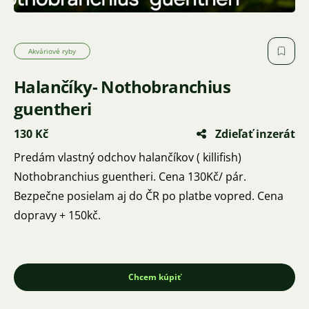
Akváriové ryby
Halančíky- Nothobranchius
guentheri
130 Kč
Zdieľať inzerát
Predám vlastný odchov halančíkov ( killifish)
Nothobranchius guentheri. Cena 130Kč/ pár.
Bezpečne posielam aj do ČR po platbe vopred. Cena
dopravy + 150kč.
Chcem kúpiť