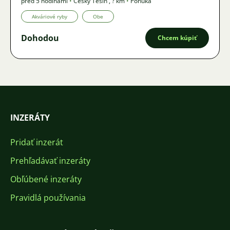
pred 5 hodinami
•
Český Těšín
,
? km
•
Ponuka
Akváriové ryby
Obe
Dohodou
Chcem kúpiť
INZERÁTY
Pridať inzerát
Prehľadávať inzeráty
Obľúbené inzeráty
Pravidlá používania