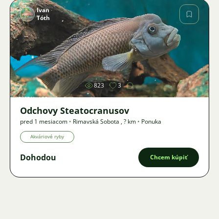
Ivan
Tóth
Obrázok
823
3
Odchovy Steatocranusov
pred 1 mesiacom
•
Rimavská Sobota
,
? km
•
Ponuka
Akváriové ryby
Dohodou
Chcem kúpiť