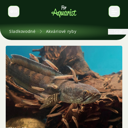
SK
Prepnúť jazyk
Sladkovodné
Akváriové ryby
Späť