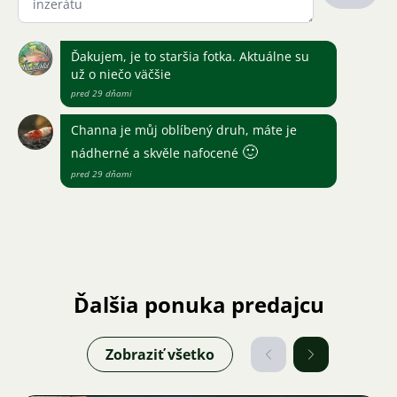
Ďakujem, je to staršia fotka. Aktuálne su
už o niečo väčšie
pred 29 dňami
Channa je můj oblíbený druh, máte je
🙂
nádherné a skvěle nafocené
pred 29 dňami
Ďalšia ponuka predajcu
Zobraziť všetko