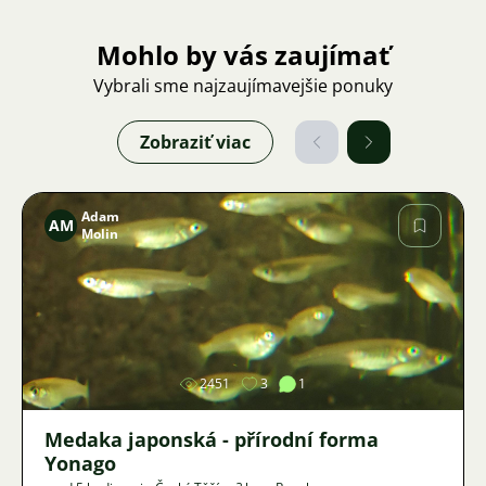
Mohlo by vás zaujímať
Vybrali sme najzaujímavejšie ponuky
Zobraziť viac
Adam
AM
Molin
Obrázok
2451
3
1
Medaka japonská - přírodní forma
Yonago