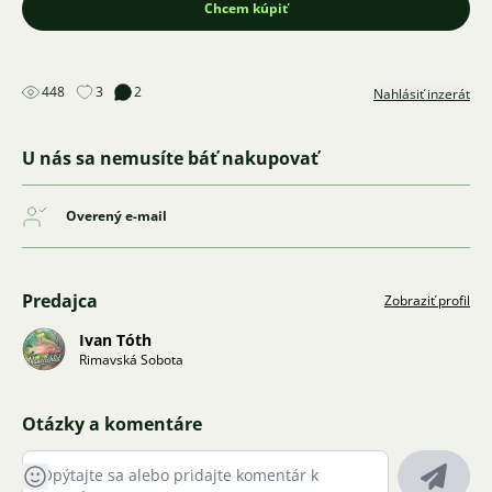
Chcem kúpiť
448
3
2
Nahlásiť inzerát
U nás sa nemusíte báť nakupovať
Overený e-mail
Predajca
Zobraziť profil
Ivan Tóth
Rimavská Sobota
Otázky a komentáre