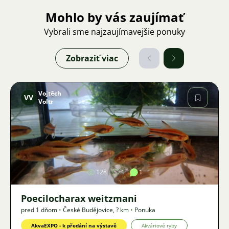
Mohlo by vás zaujímať
Vybrali sme najzaujímavejšie ponuky
Zobraziť viac
Vojtěch
VV
Voltr
Obrázok
128
1
1
Poecilocharax weitzmani
pred 1 dňom
•
České Budějovice
,
? km
•
Ponuka
AkvaEXPO - k předání na výstavě
Akváriové ryby