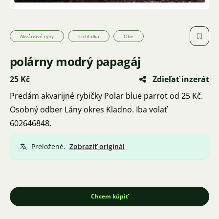
Akváriové ryby
Cichlidka
Obe
polárny modrý papagáj
25 Kč
Zdieľať inzerát
Predám akvarijné rybičky Polar blue parrot od 25 Kč.
Osobný odber Lány okres Kladno. Iba volať
602646848.
Preložené.
Zobraziť originál
Chcem kúpiť