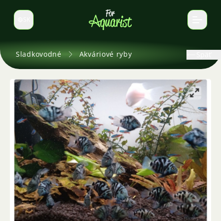
SK
Prepnúť jazyk
Sladkovodné
Akváriové ryby
Späť