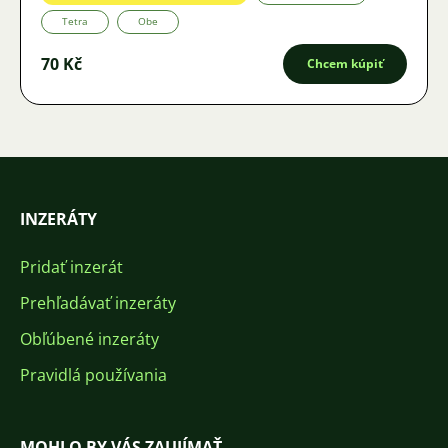
Tetra
Obe
70 Kč
Chcem kúpiť
INZERÁTY
Pridať inzerát
Prehľadávať inzeráty
Obľúbené inzeráty
Pravidlá používania
MOHLO BY VÁS ZAUJÍMAŤ