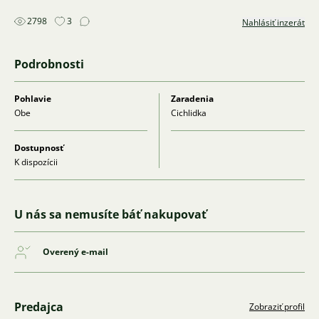
2798
3
Nahlásiť inzerát
Podrobnosti
Pohlavie
Zaradenia
Obe
Cichlidka
Dostupnosť
K dispozícii
U nás sa nemusíte báť nakupovať
Overený e-mail
Predajca
Zobraziť profil