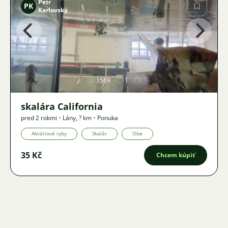
Petr
PK
Karlovský
Obrázok
1569
1
skalára California
pred 2 rokmi
•
Lány
,
? km
•
Ponuka
Akváriové ryby
Skalár
Obe
35 Kč
Chcem kúpiť