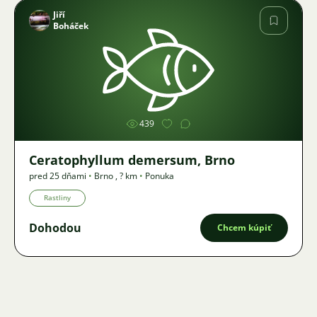
Jiří
Boháček
Obrázok
439
Ceratophyllum demersum, Brno
pred 25 dňami
•
Brno
,
? km
•
Ponuka
Rastliny
Dohodou
Chcem kúpiť