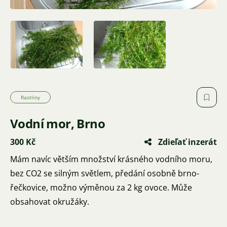
Rastliny
Vodní mor, Brno
300 Kč
Zdieľať inzerát
Mám navíc větším množství krásného vodního moru,
bez CO2 se silným světlem, předání osobně brno-
řečkovice, možno výměnou za 2 kg ovoce. Může
obsahovat okružáky.