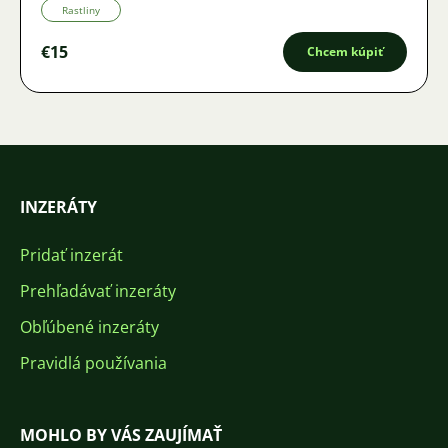
Rastliny
€15
Chcem kúpiť
INZERÁTY
Pridať inzerát
Prehľadávať inzeráty
Obľúbené inzeráty
Pravidlá používania
MOHLO BY VÁS ZAUJÍMAŤ