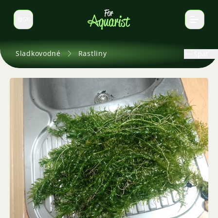
SK
Prepnúť jazyk
Sladkovodné
Rastliny
Späť