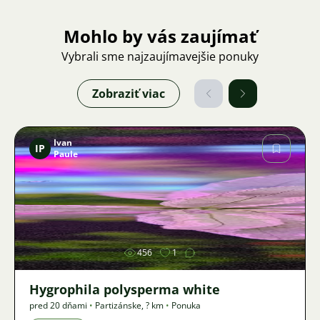
Mohlo by vás zaujímať
Vybrali sme najzaujímavejšie ponuky
Zobraziť viac
Ivan
IP
Paule
Obrázok
456
1
Hygrophila polysperma white
pred 20 dňami
•
Partizánske
,
? km
•
Ponuka