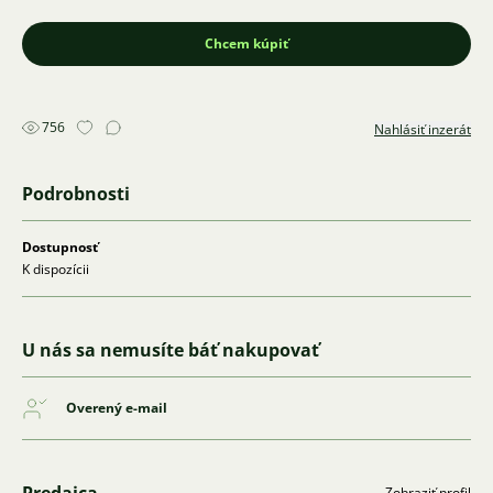
Chcem kúpiť
756
Nahlásiť inzerát
Podrobnosti
Dostupnosť
K dispozícii
U nás sa nemusíte báť nakupovať
Overený e-mail
Zobraziť profil