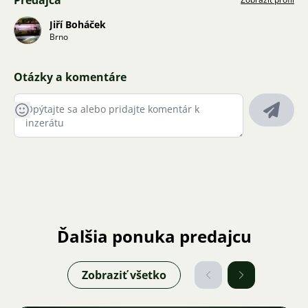
Predajca
Jiří Boháček
Brno
Otázky a komentáre
Ďalšia ponuka predajcu
Zobraziť všetko