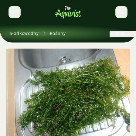
PL
Zmień język
Słodkowodny
Rośliny
Wstecz