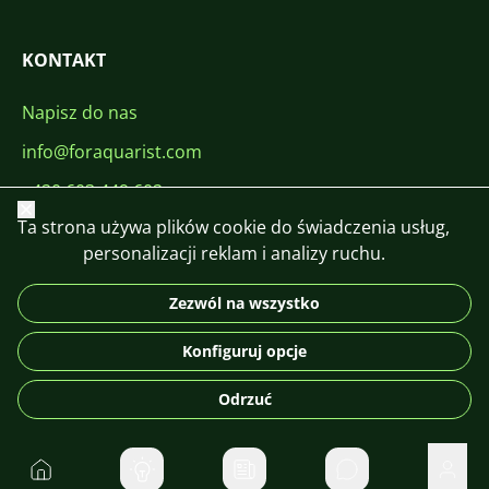
KONTAKT
Napisz do nas
info@foraquarist.com
+420 603 449 602
Zamknij
Ta strona używa plików cookie do świadczenia usług,
personalizacji reklam i analizy ruchu.
Zezwól na wszystko
CS
SK
EN
PL
DE
Konfiguruj opcje
© 2026 For Aquarist
Odrzuć
Do domu
Prywatne wiadom
Użyt