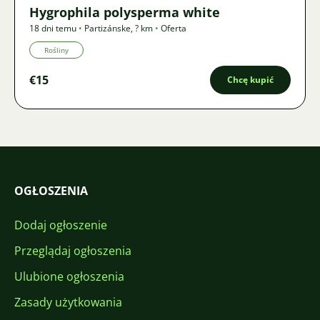
Hygrophila polysperma white
18 dni temu
•
Partizánske
,
? km
•
Oferta
Rośliny
€15
Chcę kupić
OGŁOSZENIA
Dodaj ogłoszenie
Przeglądaj ogłoszenia
Ulubione ogłoszenia
Zasady użytkowania