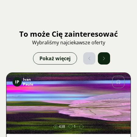
To może Cię zainteresować
Wybraliśmy najciekawsze oferty
Pokaż więcej
Ivan
IP
Paule
Zdjęcie
438
1