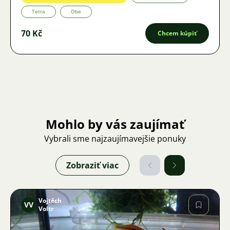
Tetra
Obe
70 Kč
Chcem kúpiť
Mohlo by vás zaujímať
Vybrali sme najzaujímavejšie ponuky
Zobraziť viac
Vojtěch
VV
Voltr