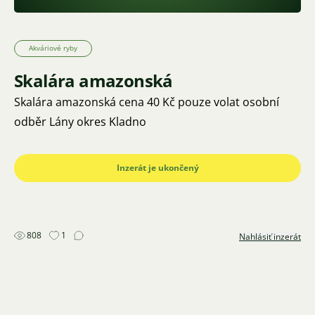
Akváriové ryby
Skalára amazonská
Skalára amazonská cena 40 Kč pouze volat osobní
odběr Lány okres Kladno
Inzerát je ukončený
808
1
Nahlásiť inzerát