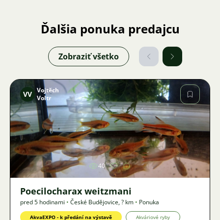
Ďalšia ponuka predajcu
Zobraziť všetko
Vojtěch
VV
Voltr
Obrázok
40
Poecilocharax weitzmani
pred 5 hodinami
•
České Budějovice
,
? km
•
Ponuka
AkvaEXPO - k předání na výstavě
Akváriové ryby