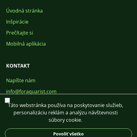
Úvodná stránka
Inšpirácie
Prečítajte si
Mobilná aplikácia
KONTAKT
Napíšte nám
info@foraquarist.com
Zavrieť
+420 603 449 602
Táto webstránka používa na poskytovanie služieb,
personalizáciu reklám a analýzu návštevnosti
súbory cookie.
Povoliť všetko