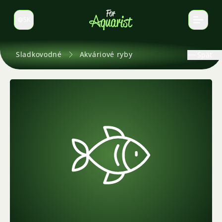
SK
Prepnúť jazyk
Sladkovodné
Akváriové ryby
Späť