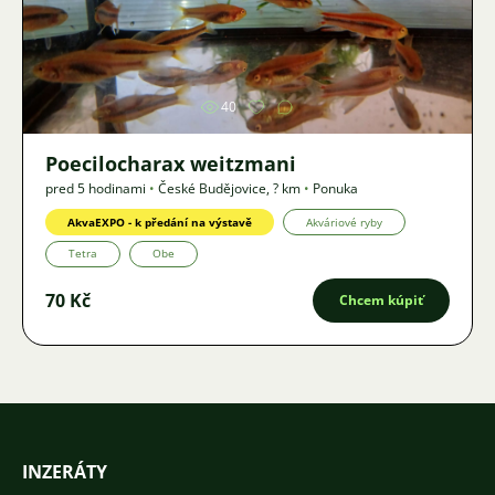
Obrázok
40
Poecilocharax weitzmani
pred 5 hodinami
•
České Budějovice
,
? km
•
Ponuka
AkvaEXPO - k předání na výstavě
Akváriové ryby
Tetra
Obe
70 Kč
Chcem kúpiť
INZERÁTY