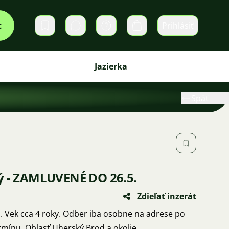
t
Prihlásiť
Súkromné správy
Košík
Jazierka
Späť
ý - ZAMLUVENÉ DO 26.5.
Zdieľať inzerát
. Vek cca 4 roky. Odber iba osobne na adrese po
mínu. Oblasť Uherský Brod a okolie.