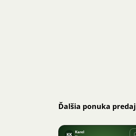
Ďalšia ponuka preda
Karel
KK