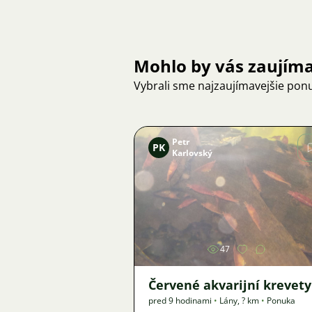
Mohlo by vás zaujím
Vybrali sme najzaujímavejšie pon
Petr
PK
Karlovský
Obrázok
47
Červené akvarijní krevety
pred 9 hodinami
•
Lány
,
? km
•
Ponuka