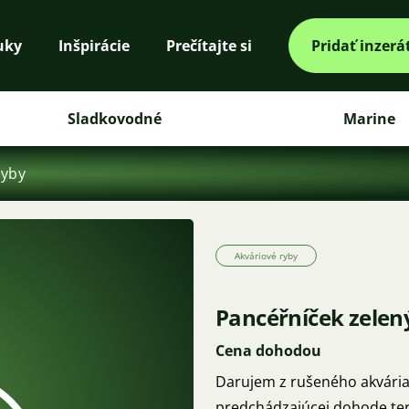
uky
Inšpirácie
Prečítajte si
Pridať inzerá
Sladkovodné
Marine
ryby
Akváriové ryby
Pancéřníček zelen
Cena dohodou
Darujem z rušeného akvária
predchádzajúcej dohode ter