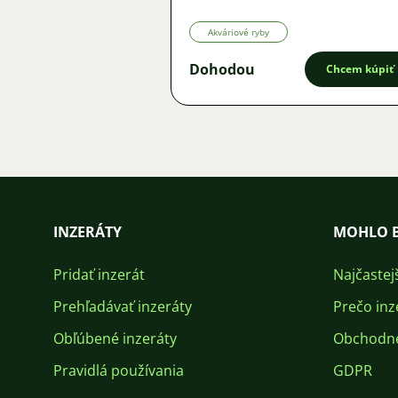
Akváriové ryby
Dohodou
Chcem kúpiť
INZERÁTY
MOHLO B
Pridať inzerát
Najčastej
Prehľadávať inzeráty
Prečo inz
Obľúbené inzeráty
Obchodn
Pravidlá používania
GDPR