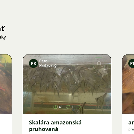
ať
uky
Petr
PK
P
Karlovský
Obrázok
41
1
Skalára amazonská
an
pruhovaná
pre