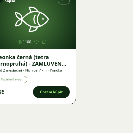
Kapsa
Obrázok
1100
eonka černá (tetra
nopruhá) - ZAMLUVENO
 26.5.
d 2 mesiacmi
•
Nivnice
,
? km
•
Ponuka
Akváriové ryby
Kč
Chcem kúpiť