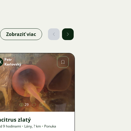
Zobraziť viac
Petr
K
Karlovský
Obrázok
29
citrus zlatý
d 9 hodinami
•
Lány
,
? km
•
Ponuka