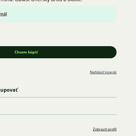
inál
Chcem kúpiť
Nahlásiť inzerát
kupovať
Zobraziť profil