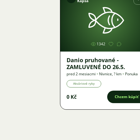
Kapsa
Obrázok
1342
Danio pruhované -
ZAMLUVENÉ DO 26.5.
pred 2 mesiacmi
•
Nivnice
,
? km
•
Ponuka
Akváriové ryby
0 Kč
Chcem kúpiť