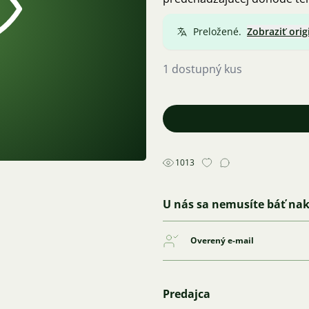
Preložené.
Zobraziť orig
1 dostupný kus
1013
U nás sa nemusíte báť na
Overený e-mail
Predajca