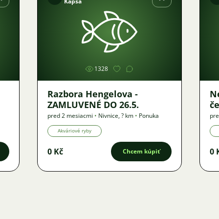
Kapsa
Obrázok
1328
Razbora Hengelova -
N
ZAMLUVENÉ DO 26.5.
čer
DO
pred 2 mesiacmi
•
Nivnice
,
? km
•
Ponuka
pre
Akváriové ryby
0 Kč
0 
Chcem kúpiť