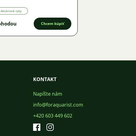
Akváriové ryby
ohodou
Chcem kúpiť
KONTAKT
Napíšte nám
info@foraquarist.com
+420 603 449 602