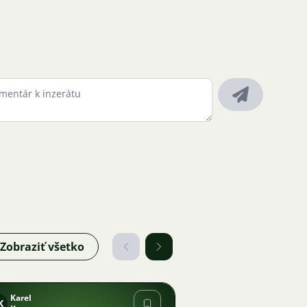
Zobraziť všetko
Karel
K