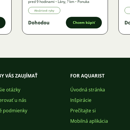
pred 9 hodinami
•
Lány
,
? km
•
Ponuka
Akváriové ryby
Dohodou
D
Chcem kúpiť
Y VÁS ZAUJÍMAŤ
FOR AQUARIST
šie otázky
Úvodná stránka
erovať u nás
Inšpirácie
é podmienky
Prečítajte si
Mobilná aplikácia