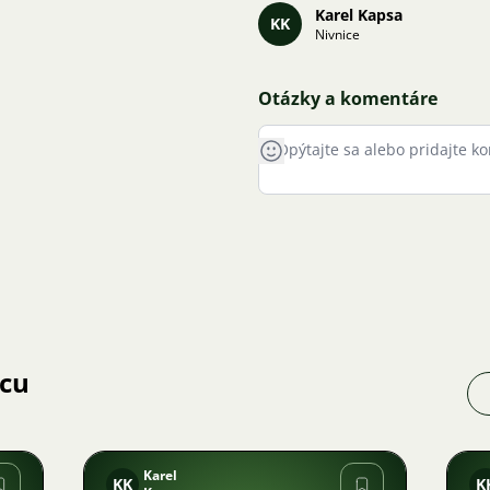
Karel Kapsa
KK
Nivnice
Otázky a komentáre
jcu
Karel
KK
K