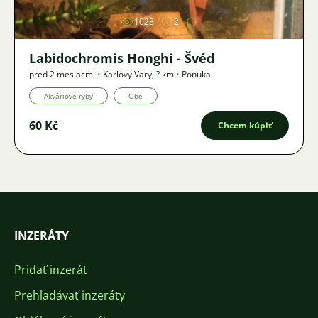
1028
2
Labidochromis Honghi - Švéd
pred 2 mesiacmi
•
Karlovy Vary
,
? km
•
Ponuka
Akváriové ryby
Obe
60 Kč
Chcem kúpiť
INZERÁTY
Pridať inzerát
Prehľadávať inzeráty