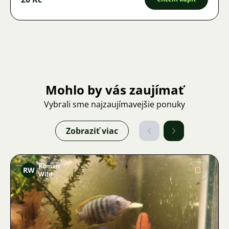
Mohlo by vás zaujímať
Vybrali sme najzaujímavejšie ponuky
Zobraziť viac
Roman
RW
Wild
Obrázok