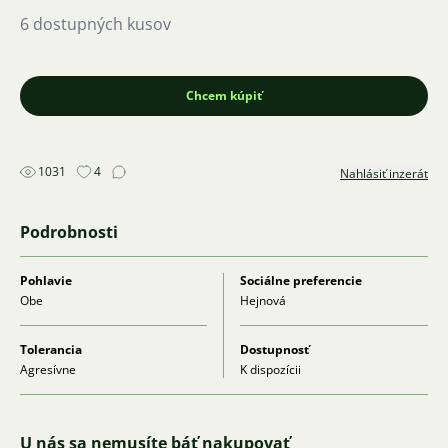
6 dostupných kusov
Chcem kúpiť
1031
4
Nahlásiť inzerát
Podrobnosti
Pohlavie
Sociálne preferencie
Obe
Hejnová
Tolerancia
Dostupnosť
Agresívne
K dispozícii
U nás sa nemusíte báť nakupovať