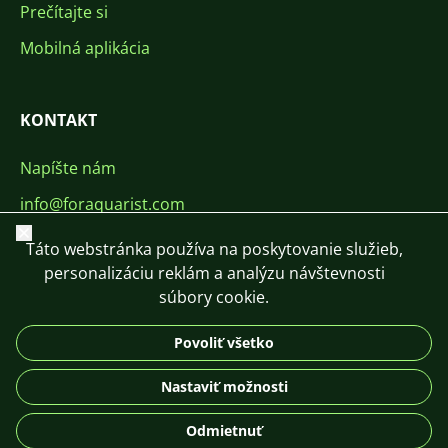
Prečítajte si
Mobilná aplikácia
KONTAKT
Napíšte nám
info@foraquarist.com
Zavrieť
+420 603 449 602
Táto webstránka používa na poskytovanie služieb,
personalizáciu reklám a analýzu návštevnosti
súbory cookie.
Povoliť všetko
CS
SK
EN
PL
DE
Nastaviť možnosti
© 2026 For Aquarist
Odmietnuť