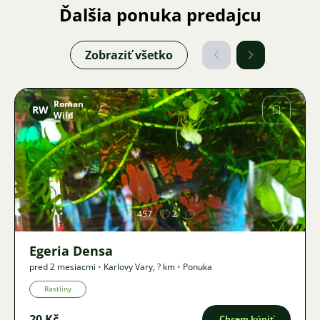
Ďalšia ponuka predajcu
Zobraziť všetko
Roman
RW
Wild
Obrázok
457
2
Egeria Densa
pred 2 mesiacmi
•
Karlovy Vary
,
? km
•
Ponuka
Rastliny
20 Kč
Chcem kúpiť