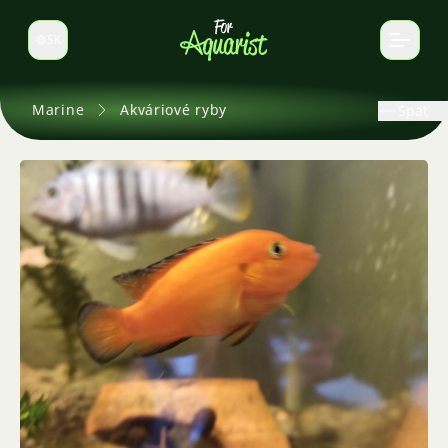
SK
Prepnúť jazyk
Marine
Akváriové ryby
Späť