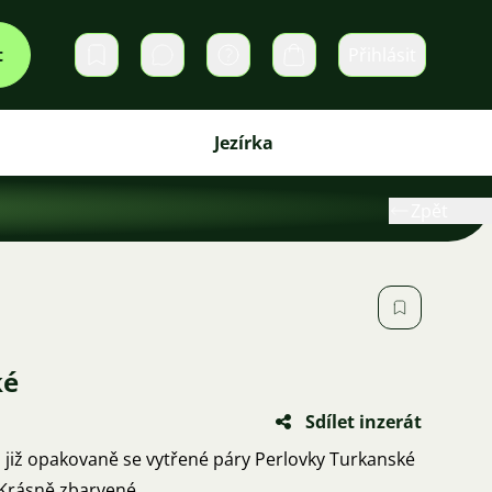
t
Přihlásit
Soukromé zprávy
Košík
Jezírka
Zpět
ké
Sdílet inzerát
. Páry jsou o velikosti 7 cm . Krásně zbarvené .