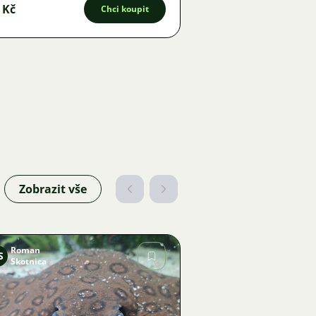
 Kč
Chci koupit
Zobrazit vše
Roman
S
Skotnica
Obrázek