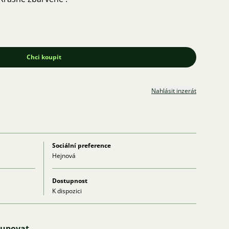
Chci koupit
Nahlásit inzerát
Sociální preference
Hejnová
Dostupnost
K dispozici
kupovat