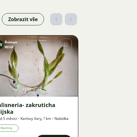
Zobrazit vše
Roman
W
Wild
Obrázek
1179
2
lisneria- zakruticha
ijska
d 5 měsíci
•
Karlovy Vary
,
? km
•
Nabídka
Rostliny