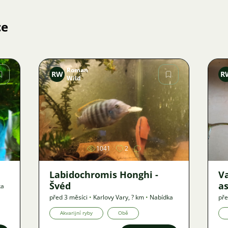
ce
Roman
RW
R
Wild
Obrázek
1041
2
Labidochromis Honghi -
Va
Švéd
as
ka
před 3 měsíci
•
Karlovy Vary
,
? km
•
Nabídka
pře
Akvarijní ryby
Obě