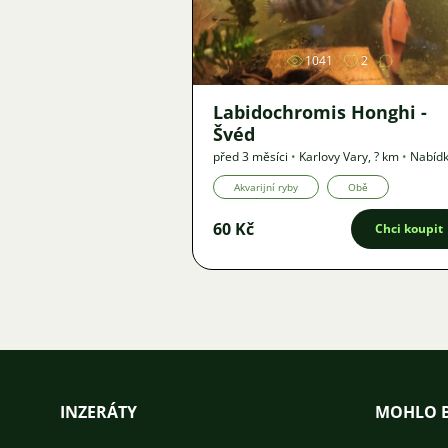
1041
2
Labidochromis Honghi -
Švéd
před 3 měsíci
•
Karlovy Vary
,
? km
•
Nabíd
Akvarijní ryby
Obě
60 Kč
Chci koupit
INZERÁTY
MOHLO B