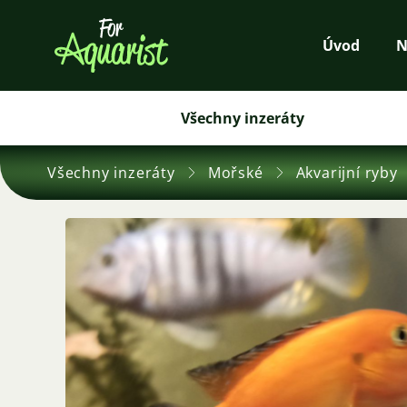
Úvod
N
Všechny inzeráty
Všechny inzeráty
Mořské
Akvarijní ryby