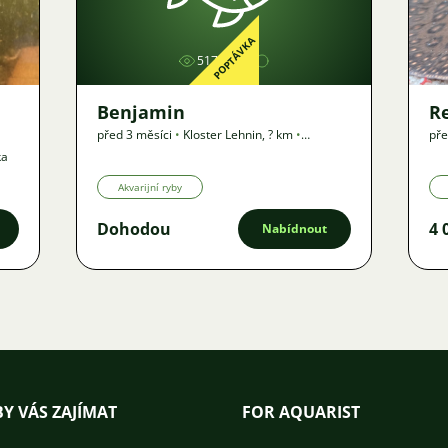
POPTÁVKA
517
Benjamin
R
před 3 měsíci
•
Kloster Lehnin
,
? km
•
pře
Poptávka
ka
Akvarijní ryby
Dohodou
4 
Nabídnout
Y VÁS ZAJÍMAT
FOR AQUARIST