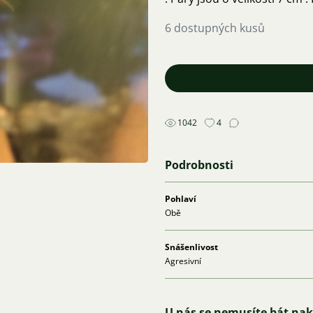
6 dostupných kusů
1042
4
Podrobnosti
Pohlaví
Obě
Snášenlivost
Agresivní
U nás se nemusíte bát na