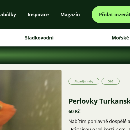
abídky
Inspirace
Magazín
Přidat inzerá
Sladkovodní
Mořské
Akvarijní ryby
Obě
Perlovky Turkans
60 Kč
Nabízím pohlavně dospělé a již opakovaně se vytřené páry Perlovky Turkanské