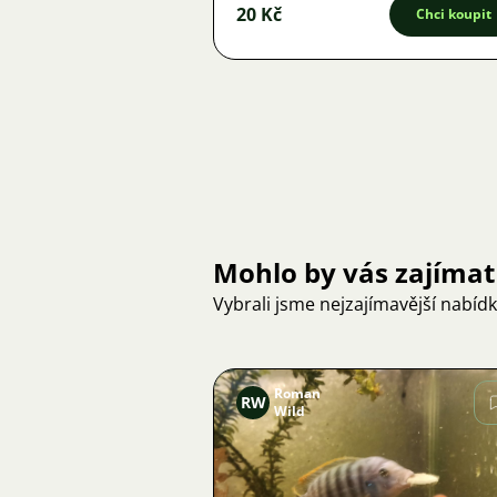
20 Kč
Chci koupit
Mohlo by vás zajímat
Vybrali jsme nejzajímavější nabíd
Roman
RW
Wild
Obrázek