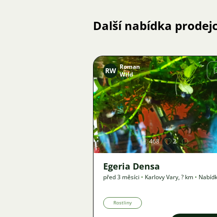
Další nabídka prodej
Roman
RW
Wild
Obrázek
468
2
Egeria Densa
před 3 měsíci
•
Karlovy Vary
,
? km
•
Nabíd
Rostliny