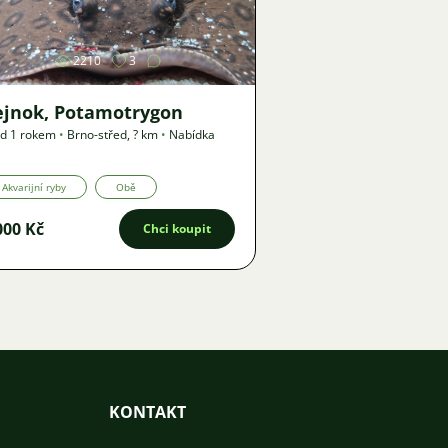
2210
3
ejnok, Potamotrygon
d 1 rokem
•
Brno-střed
,
? km
•
Nabídka
Akvarijní ryby
Obě
000 Kč
Chci koupit
KONTAKT