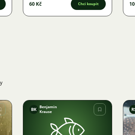
60 Kč
10
Chci koupit
ky
Benjamin
BK
R
Krause
Obrázek