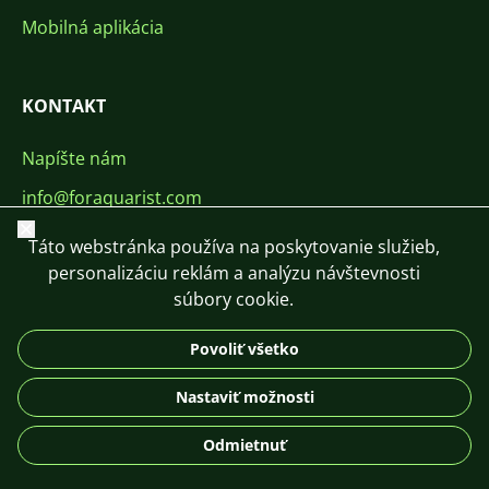
Mobilná aplikácia
KONTAKT
Napíšte nám
info@foraquarist.com
Zavrieť
+420 603 449 602
Táto webstránka používa na poskytovanie služieb,
personalizáciu reklám a analýzu návštevnosti
súbory cookie.
Povoliť všetko
CS
SK
EN
PL
DE
Nastaviť možnosti
© 2026 For Aquarist
Odmietnuť