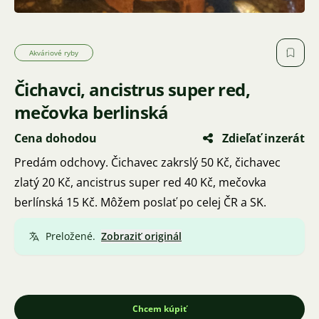
Akváriové ryby
Čichavci, ancistrus super red,
mečovka berlinská
Cena dohodou
Zdieľať inzerát
Predám odchovy. Čichavec zakrslý 50 Kč, čichavec
zlatý 20 Kč, ancistrus super red 40 Kč, mečovka
berlínská 15 Kč. Môžem poslať po celej ČR a SK.
Preložené.
Zobraziť originál
Chcem kúpiť