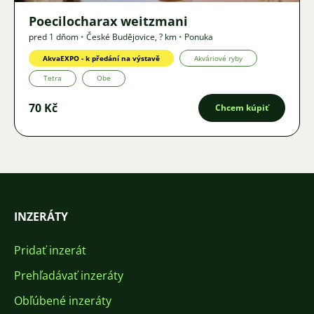
Poecilocharax weitzmani
pred 1 dňom
•
České Budějovice
,
? km
•
Ponuka
AkvaEXPO - k předání na výstavě
Akváriové ryby
Tetra
Obe
70 Kč
Chcem kúpiť
INZERÁTY
Pridať inzerát
Prehľadávať inzeráty
Obľúbené inzeráty