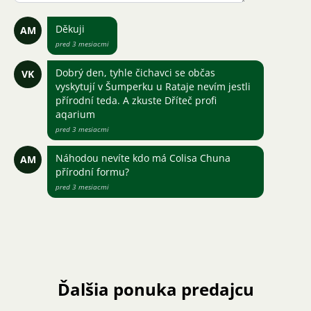
Děkuji
AM
pred 3 mesiacmi
Dobrý den, tyhle čichavci se občas
VK
vyskytují v Šumperku u Rataje nevím jestli
přírodní teda. A zkuste Dříteč profi
aqarium
pred 3 mesiacmi
Náhodou nevíte kdo má Colisa Chuna
AM
přírodní formu?
pred 3 mesiacmi
Ďalšia ponuka predajcu