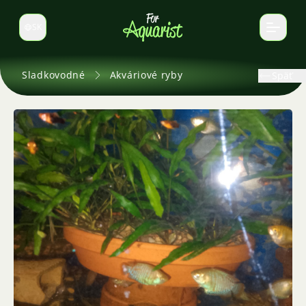
SK
Prepnúť jazyk
Sladkovodné
Akváriové ryby
Späť