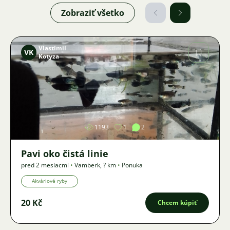
Zobraziť všetko
Vlastimil
VK
Kotyza
Obrázok
1193
1
2
Pavi oko čistá linie
pred 2 mesiacmi
•
Vamberk
,
? km
•
Ponuka
Akváriové ryby
20 Kč
Chcem kúpiť