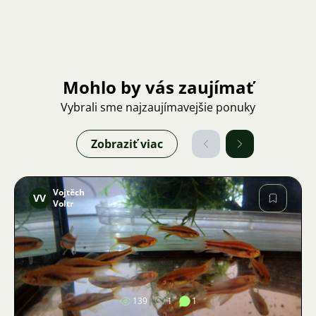
Mohlo by vás zaujímať
Vybrali sme najzaujímavejšie ponuky
Zobraziť viac
Vojtěch
VV
Voltr
Obrázok
139
1
1