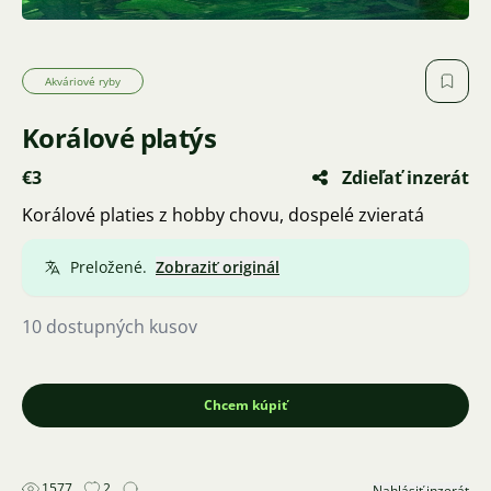
Akváriové ryby
Korálové platýs
€3
Zdieľať inzerát
Korálové platies z hobby chovu, dospelé zvieratá
Preložené.
Zobraziť originál
10 dostupných kusov
Chcem kúpiť
1577
2
Nahlásiť inzerát