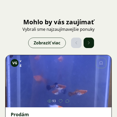
Mohlo by vás zaujímať
Vybrali sme najzaujímavejšie ponuky
Zobraziť viac
v
VG
g
Obrázok
93
Prodám