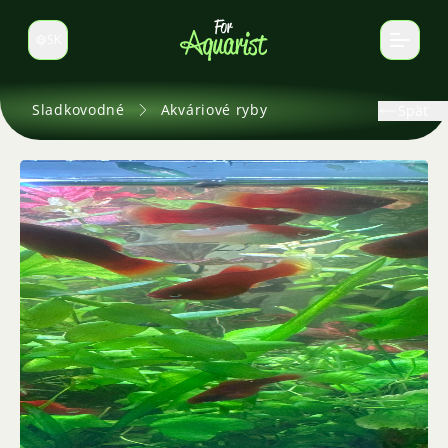
SK
Prepnúť jazyk
Sladkovodné
Akváriové ryby
Späť