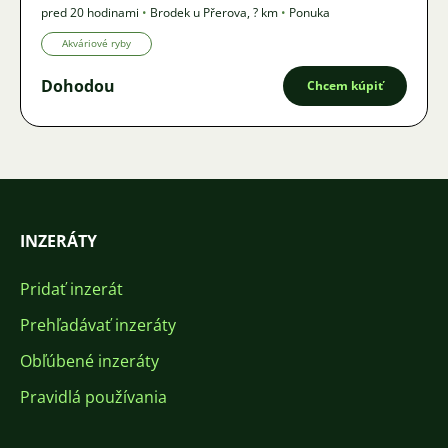
pred 20 hodinami
•
Brodek u Přerova
,
? km
•
Ponuka
Akváriové ryby
Dohodou
Chcem kúpiť
INZERÁTY
Pridať inzerát
Prehľadávať inzeráty
Obľúbené inzeráty
Pravidlá používania