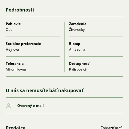
Podrobnosti
Pohlavie
Zaradenia
Obe
Živorodky
Sociálne preferencie
Biotop
Hejnová
Amazonia
Tolerancia
Dostupnosť
Mírumilovná
K dispozícii
U nás sa nemusíte báť nakupovať
Overený e-mail
Predajca
Zobraziť profil