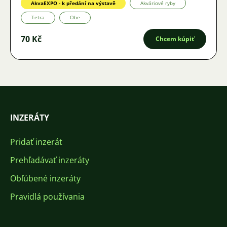
AkvaEXPO - k předání na výstavě
Akváriové ryby
Tetra
Obe
70 Kč
Chcem kúpiť
INZERÁTY
Pridať inzerát
Prehľadávať inzeráty
Obľúbené inzeráty
Pravidlá používania