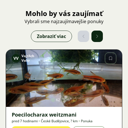
Mohlo by vás zaujímať
Vybrali sme najzaujímavejšie ponuky
Zobraziť viac
Vojtěch
VV
Voltr
Obrázok
62
1
Poecilocharax weitzmani
pred 7 hodinami
•
České Budějovice
,
? km
•
Ponuka