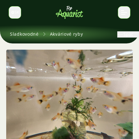
SK
Prepnúť jazyk
Sladkovodné
Akváriové ryby
Späť