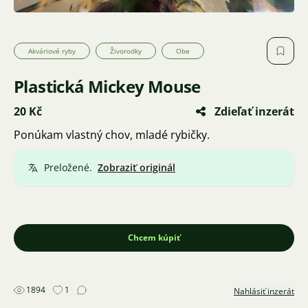
Akváriové ryby
Živorodky
Obe
Plastická Mickey Mouse
20 Kč
Zdieľať inzerát
Ponúkam vlastný chov, mladé rybičky.
Preložené.
Zobraziť originál
Chcem kúpiť
1894
1
Nahlásiť inzerát