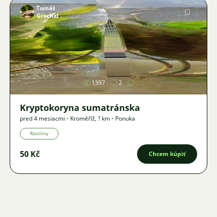
Tomáš
Grochal
Obrázok
1397
2
Kryptokoryna sumatránska
pred 4 mesiacmi
•
Kroměříž
,
? km
•
Ponuka
Rastliny
50 Kč
Chcem kúpiť